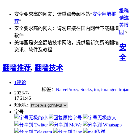
投稿
安全要求高的网友：请重点参阅本站“
安全翻墙推
请進
荐
”
美博
安全要求高的网友：请勿直接在国内网盘下载翻墙
园
>
软件
美博园是安全翻墙技术网站，提供最新免费的翻墙
安
资讯、软件及教程
全
翻墙推荐
,
翻墙技术
1评论
标签：
NaiveProxy
,
Socks
,
tor
,
toranger
,
trojan
,
2023-7-
v2ray
17 21:46
短网址
字号