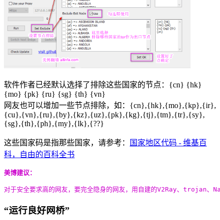
软件作者已经默认选择了排除这些国家的节点：{cn} {hk}
{mo} {pk} {ru} {sg} {th} {vn}
网友也可以增加一些节点排除，如：{cn},{hk},{mo},{kp},{ir},
{cu},{vn},{ru},{by},{kz},{uz},{pk},{kg},{tj},{tm},{tr},{sy},
{sg},{th},{ph},{my},{lk},{??}
这些国家码是指那些国家，请参考：
国家地区代码 - 维基百
科，自由的百科全书
美博建议：
对于安全要求高的网友，要完全隐身的网友，用自建的V2Ray、trojan、N
“运行良好网桥”