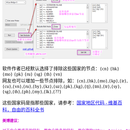
软件作者已经默认选择了排除这些国家的节点：{cn} {hk}
{mo} {pk} {ru} {sg} {th} {vn}
网友也可以增加一些节点排除，如：{cn},{hk},{mo},{kp},{ir},
{cu},{vn},{ru},{by},{kz},{uz},{pk},{kg},{tj},{tm},{tr},{sy},
{sg},{th},{ph},{my},{lk},{??}
这些国家码是指那些国家，请参考：
国家地区代码 - 维基百
科，自由的百科全书
美博建议：