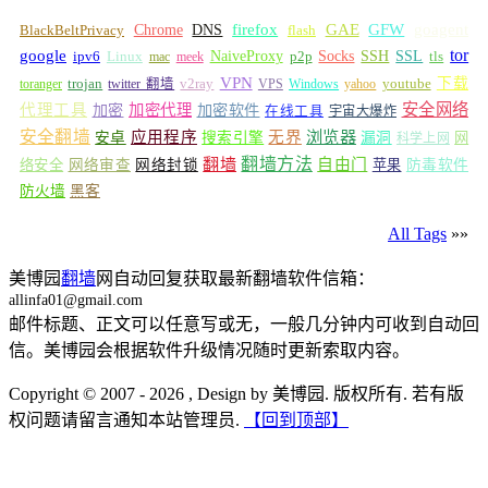
GFW
Chrome
firefox
GAE
goagent
BlackBeltPrivacy
DNS
flash
tor
google
Socks
NaiveProxy
p2p
SSH
SSL
ipv6
Linux
mac
meek
tls
VPN
v2ray
下载
toranger
trojan
twitter 翻墙
VPS
Windows
yahoo
youtube
安全网络
代理工具
加密
加密代理
加密软件
在线工具
宇宙大爆炸
安全翻墙
浏览器
应用程序
无界
安卓
搜索引擎
漏洞
网
科学上网
翻墙
翻墙方法
自由门
络安全
网络审查
网络封锁
苹果
防毒软件
防火墙
黑客
All Tags
»»
美博园
翻墙
网自动回复获取最新翻墙软件信箱：
allinfa01@gmail.com
邮件标题、正文可以任意写或无，一般几分钟内可收到自动回
信。美博园会根据软件升级情况随时更新索取内容。
Copyright © 2007 - 2026 , Design by 美博园. 版权所有. 若有版
权问题请留言通知本站管理员.
【回到顶部】