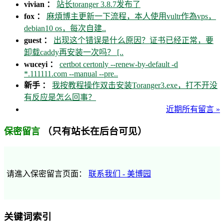
vivian ：
站长toranger 3.8.7发布了
fox ：
麻煩博主更新一下流程，本人使用vultr作為vps，
debian10 os，每次自建..
guest ：
出现这个错误是什么原因？证书已经正常，要
卸载caddy再安装一次吗？ [..
wuceyi ：
certbot certonly --renew-by-default -d
*.111111.com --manual --pre..
新手 ：
我按教程操作双击安装Toranger3.exe，打不开没
有反应是怎么回事？
近期所有留言 »
（只有站长在后台可见）
保密留言
请進入保密留言页面：
联系我们 - 美博园
关键词索引