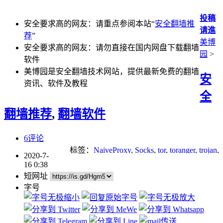
投稿
安全要求高的网友：请重点参阅本站“
安全翻墙推
请進
荐
”
美博
安全要求高的网友：请勿直接在国内网盘下载翻墙
园
>
软件
美博园是安全翻墙技术网站，提供最新免费的翻墙
安
资讯、软件及教程
全
翻墙推荐
,
翻墙软件
6评论
标签：
NaiveProxy
,
Socks
,
tor
,
toranger
,
trojan
,
2020-7-
v2ray
,
翻墙
,
自由门
16 0:38
短网址
字号