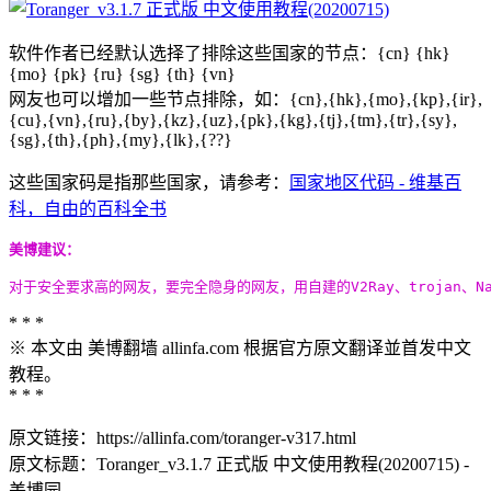
软件作者已经默认选择了排除这些国家的节点：{cn} {hk}
{mo} {pk} {ru} {sg} {th} {vn}
网友也可以增加一些节点排除，如：{cn},{hk},{mo},{kp},{ir},
{cu},{vn},{ru},{by},{kz},{uz},{pk},{kg},{tj},{tm},{tr},{sy},
{sg},{th},{ph},{my},{lk},{??}
这些国家码是指那些国家，请参考：
国家地区代码 - 维基百
科，自由的百科全书
美博建议：
对于安全要求高的网友，要完全隐身的网友，用自建的V2Ray、trojan、N
* * *
※ 本文由 美博翻墙 allinfa.com 根据官方原文翻译並首发中文
教程。
* * *
原文链接：https://allinfa.com/toranger-v317.html
原文标题：Toranger_v3.1.7 正式版 中文使用教程(20200715) -
美博园