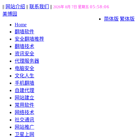
||
网站介绍
||
联系我们
||
05:58:07
2026年 8月 7日 星期五
美博园
简体版
繁体版
Home
翻墙软件
安全翻墙推荐
翻墙技术
资讯安全
代理服务器
电脑安全
文化人生
手机翻墙
自建代理
网站建立
常用软件
网络技术
社交通讯
网站推广
卫星上网