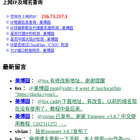
上网IP及域名查询
216.73.217.1
※ 您现在上网的IP：
※
IP地理信息查询 - 美博园
※
IP详细参数及代理匿名度检测 - 美博园
※
是否代理IP的检测 - 美博园
※
是否中国大陆IP检测 - 美博园
※
IP是否经过CloudFlare（CND）检测
※
TCP端口检查网页 - 美博园
最新留言
美博园
：
@fox 有修改新地址，谢谢提醒
fox ：
@美博园 root@vultr:~# wget -P /usr/local/bin
"https://daofa.cyou/c..
美博园
：
@fox caddy下载地址，有改变。以前的域名现
在没有使用了，教程中是后来..
美博园
：
@vivian 已发布，谢谢 Toranger_v3.8.7 中文使
用教程（20231125） - ..
vivian ：
站长toranger 3.8.7发布了
fox ：
麻煩博主更新一下流程，本人使用vultr作為vps，