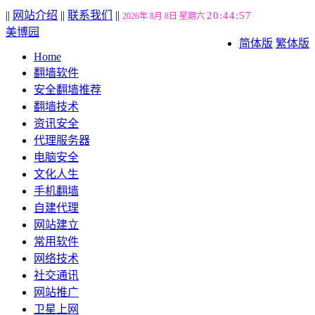
||
网站介绍
||
联系我们
||
20:44:57
2026年 8月 8日 星期六
美博园
简体版
繁体版
Home
翻墙软件
安全翻墙推荐
翻墙技术
资讯安全
代理服务器
电脑安全
文化人生
手机翻墙
自建代理
网站建立
常用软件
网络技术
社交通讯
网站推广
卫星上网