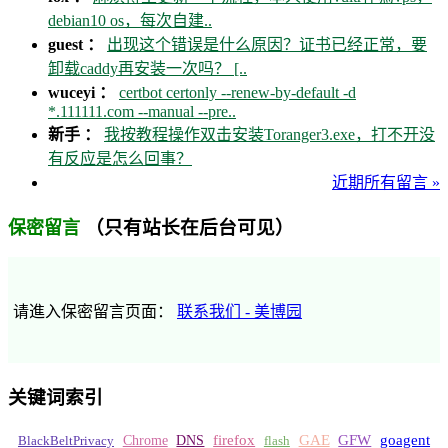
debian10 os，每次自建..
guest ：
出现这个错误是什么原因？证书已经正常，要
卸载caddy再安装一次吗？ [..
wuceyi ：
certbot certonly --renew-by-default -d
*.111111.com --manual --pre..
新手 ：
我按教程操作双击安装Toranger3.exe，打不开没
有反应是怎么回事？
近期所有留言 »
（只有站长在后台可见）
保密留言
请進入保密留言页面：
联系我们 - 美博园
关键词索引
GFW
Chrome
firefox
GAE
goagent
BlackBeltPrivacy
DNS
flash