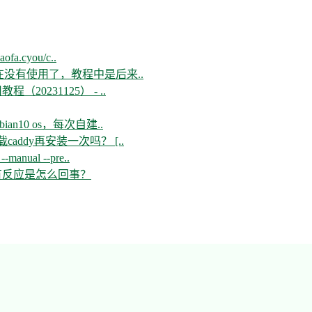
aofa.cyou/c..
现在没有使用了，教程中是后来..
教程（20231125） - ..
n10 os，每次自建..
ddy再安装一次吗？ [..
--manual --pre..
开没有反应是怎么回事？