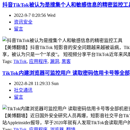
抖音TikTok被认为是搜集个人和敏感信息的精密监控工
2022-9-7 0:20:56 Wed
资讯安全
留言
【美博翻墙】抖音TikTok 短影音的安全问题越来越被诟病
享，被认为只是一个“羊皮”。 短视频分享平台TikTok近年来
Tags:
TikTok
,
应用程序
,
漏洞
,
黑客
TikTok内建浏览器可监控用户 读取密码信用卡号等全
2022-8-28 11:29:33 Sun
社交通讯
留言
【美博翻墙】近日国外安全研究人员再爆，短影音社交平台TikTo
站Appleinsider报导，早于2020年就有人发现TikTok会
Tags:
TikTok
,
应用程序
,
浏览器
,
翻墙