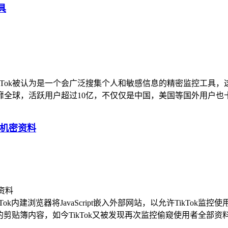
具
，TikTok被认为是一个会广泛搜集个人和敏感信息的精密监控工
风靡全球，活跃用户超过10亿，不仅仅是中国，美国等国外用户也十分
部机密资料
k内建浏览器将JavaScript嵌入外部网站，以允许TikTok
读取用户的剪贴簿内容，如今TikTok又被发现再次监控偷窥使用者全部资料。