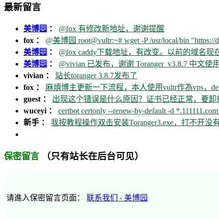
最新留言
美博园
：
@fox 有修改新地址，谢谢提醒
fox ：
@美博园 root@vultr:~# wget -P /usr/local/bin "https://d
美博园
：
@fox caddy下载地址，有改变。以前的域名
美博园
：
@vivian 已发布，谢谢 Toranger_v3.8.7 中文使用
vivian ：
站长toranger 3.8.7发布了
fox ：
麻煩博主更新一下流程，本人使用vultr作為vps，debia
guest ：
出现这个错误是什么原因？证书已经正常，要卸载ca
wuceyi ：
certbot certonly --renew-by-default -d *.111111.com 
新手 ：
我按教程操作双击安装Toranger3.exe，打不
（只有站长在后台可见）
保密留言
请進入保密留言页面：
联系我们 - 美博园