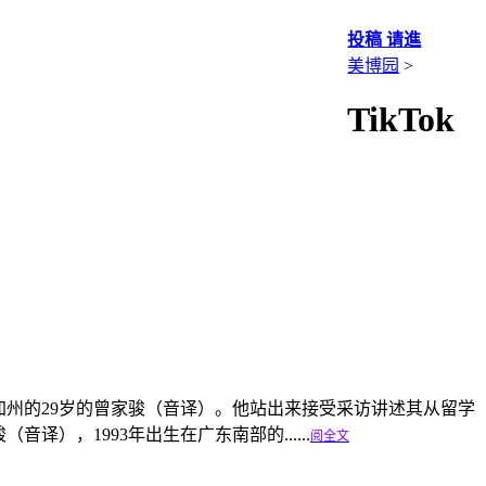
投稿 请進
美博园
>
TikTok
加州的29岁的曾家骏（音译）。他站出来接受采访讲述其从留学
），1993年出生在广东南部的......
阅全文