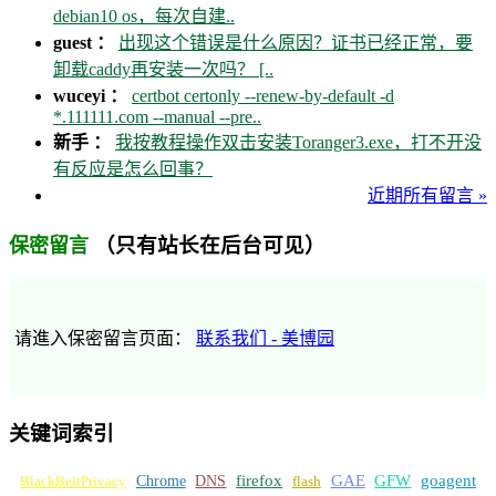
debian10 os，每次自建..
guest ：
出现这个错误是什么原因？证书已经正常，要
卸载caddy再安装一次吗？ [..
wuceyi ：
certbot certonly --renew-by-default -d
*.111111.com --manual --pre..
新手 ：
我按教程操作双击安装Toranger3.exe，打不开没
有反应是怎么回事？
近期所有留言 »
（只有站长在后台可见）
保密留言
请進入保密留言页面：
联系我们 - 美博园
关键词索引
GFW
Chrome
firefox
GAE
goagent
BlackBeltPrivacy
DNS
flash