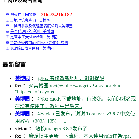
上网IP及域名查询
216.73.216.182
※ 您现在上网的IP：
※
IP地理信息查询 - 美博园
※
IP详细参数及代理匿名度检测 - 美博园
※
是否代理IP的检测 - 美博园
※
是否中国大陆IP检测 - 美博园
※
IP是否经过CloudFlare（CND）检测
※
TCP端口检查网页 - 美博园
最新留言
美博园
：
@fox 有修改新地址，谢谢提醒
fox ：
@美博园 root@vultr:~# wget -P /usr/local/bin
"https://daofa.cyou/c..
美博园
：
@fox caddy下载地址，有改变。以前的域名现
在没有使用了，教程中是后来..
美博园
：
@vivian 已发布，谢谢 Toranger_v3.8.7 中文使
用教程（20231125） - ..
vivian ：
站长toranger 3.8.7发布了
fox ：
麻煩博主更新一下流程，本人使用vultr作為vps，