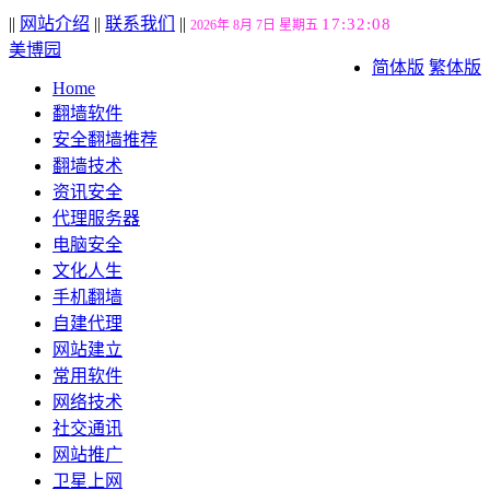
||
网站介绍
||
联系我们
||
17:32:08
2026年 8月 7日 星期五
美博园
简体版
繁体版
Home
翻墙软件
安全翻墙推荐
翻墙技术
资讯安全
代理服务器
电脑安全
文化人生
手机翻墙
自建代理
网站建立
常用软件
网络技术
社交通讯
网站推广
卫星上网