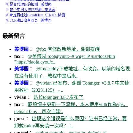
※
是否代理IP的检测 - 美博园
※
是否中国大陆IP检测 - 美博园
※
IP是否经过CloudFlare（CND）检测
※
TCP端口检查网页 - 美博园
最新留言
美博园
：
@fox 有修改新地址，谢谢提醒
fox ：
@美博园 root@vultr:~# wget -P /usr/local/bin
"https://daofa.cyou/c..
美博园
：
@fox caddy下载地址，有改变。以前的域名现
在没有使用了，教程中是后来..
美博园
：
@vivian 已发布，谢谢 Toranger_v3.8.7 中文使
用教程（20231125） - ..
vivian ：
站长toranger 3.8.7发布了
fox ：
麻煩博主更新一下流程，本人使用vultr作為vps，
debian10 os，每次自建..
guest ：
出现这个错误是什么原因？证书已经正常，要
卸载caddy再安装一次吗？ [..
wuceyi ：
certbot certonly --renew-by-default -d