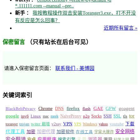
*.111111.com --manual --pre..
新手 ：
我按教程操作双击安装Toranger3.exe，打不开没
有反应是怎么回事？
近期所有留言 »
（只有站长在后台可见）
保密留言
请進入保密留言页面：
联系我们 - 美博园
关键词索引
GFW
Chrome
firefox
GAE
goagent
BlackBeltPrivacy
DNS
flash
tor
google
Socks
NaiveProxy
p2p
SSH
SSL
ipv6
Linux
mac
meek
tls
VPN
v2ray
下载
toranger
trojan
twitter 翻墙
VPS
Windows
yahoo
youtube
安全网络
代理工具
加密
加密代理
加密软件
在线工具
宇宙大爆炸
安全翻墙
浏览器
应用程序
无界
安卓
搜索引擎
漏洞
网
科学上网