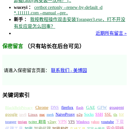
卸载caddy再安装一次吗？ [..
wuceyi ：
certbot certonly --renew-by-default -d
*.111111.com --manual --pre..
新手 ：
我按教程操作双击安装Toranger3.exe，打不开没
有反应是怎么回事？
近期所有留言 »
（只有站长在后台可见）
保密留言
请進入保密留言页面：
联系我们 - 美博园
关键词索引
GFW
Chrome
firefox
GAE
goagent
BlackBeltPrivacy
DNS
flash
tor
google
Socks
NaiveProxy
p2p
SSH
SSL
ipv6
Linux
mac
meek
tls
VPN
v2ray
下载
toranger
trojan
twitter 翻墙
VPS
Windows
yahoo
youtube
安全网络
代理工具
加密
加密代理
加密软件
在线工具
宇宙大爆炸