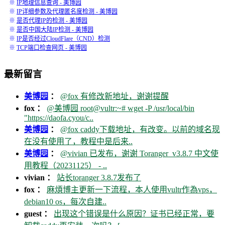
※
IP地理信息查询 - 美博园
※
IP详细参数及代理匿名度检测 - 美博园
※
是否代理IP的检测 - 美博园
※
是否中国大陆IP检测 - 美博园
※
IP是否经过CloudFlare（CND）检测
※
TCP端口检查网页 - 美博园
最新留言
美博园
：
@fox 有修改新地址，谢谢提醒
fox ：
@美博园 root@vultr:~# wget -P /usr/local/bin
"https://daofa.cyou/c..
美博园
：
@fox caddy下载地址，有改变。以前的域名现
在没有使用了，教程中是后来..
美博园
：
@vivian 已发布，谢谢 Toranger_v3.8.7 中文使
用教程（20231125） - ..
vivian ：
站长toranger 3.8.7发布了
fox ：
麻煩博主更新一下流程，本人使用vultr作為vps，
debian10 os，每次自建..
guest ：
出现这个错误是什么原因？证书已经正常，要