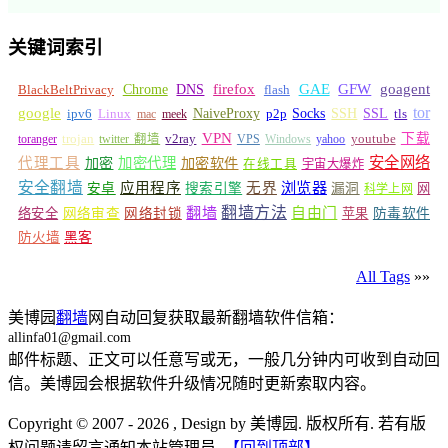
关键词索引
GFW
Chrome
firefox
GAE
goagent
BlackBeltPrivacy
DNS
flash
tor
google
Socks
NaiveProxy
p2p
SSH
SSL
ipv6
Linux
mac
meek
tls
VPN
v2ray
下载
toranger
trojan
twitter 翻墙
VPS
Windows
yahoo
youtube
安全网络
代理工具
加密
加密代理
加密软件
在线工具
宇宙大爆炸
安全翻墙
浏览器
应用程序
无界
安卓
搜索引擎
漏洞
网
科学上网
翻墙
翻墙方法
自由门
络安全
网络审查
网络封锁
苹果
防毒软件
防火墙
黑客
All Tags
»»
美博园
翻墙
网自动回复获取最新翻墙软件信箱：
allinfa01@gmail.com
邮件标题、正文可以任意写或无，一般几分钟内可收到自动回
信。美博园会根据软件升级情况随时更新索取内容。
Copyright © 2007 - 2026 , Design by 美博园. 版权所有. 若有版
权问题请留言通知本站管理员.
【回到顶部】