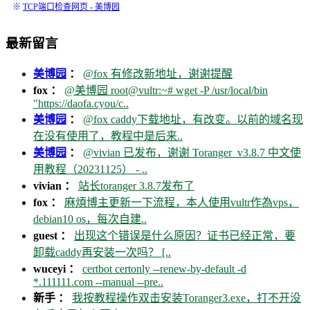
※
TCP端口检查网页 - 美博园
最新留言
美博园
：
@fox 有修改新地址，谢谢提醒
fox ：
@美博园 root@vultr:~# wget -P /usr/local/bin
"https://daofa.cyou/c..
美博园
：
@fox caddy下载地址，有改变。以前的域名现
在没有使用了，教程中是后来..
美博园
：
@vivian 已发布，谢谢 Toranger_v3.8.7 中文使
用教程（20231125） - ..
vivian ：
站长toranger 3.8.7发布了
fox ：
麻煩博主更新一下流程，本人使用vultr作為vps，
debian10 os，每次自建..
guest ：
出现这个错误是什么原因？证书已经正常，要
卸载caddy再安装一次吗？ [..
wuceyi ：
certbot certonly --renew-by-default -d
*.111111.com --manual --pre..
新手 ：
我按教程操作双击安装Toranger3.exe，打不开没