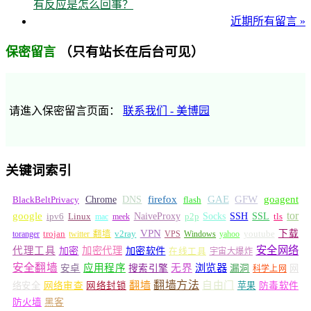
有反应是怎么回事？
近期所有留言 »
（只有站长在后台可见）
保密留言
请進入保密留言页面：
联系我们 - 美博园
关键词索引
GFW
Chrome
firefox
GAE
goagent
BlackBeltPrivacy
DNS
flash
tor
google
Socks
NaiveProxy
p2p
SSH
SSL
ipv6
Linux
mac
meek
tls
VPN
v2ray
下载
toranger
trojan
twitter 翻墙
VPS
Windows
yahoo
youtube
安全网络
代理工具
加密
加密代理
加密软件
在线工具
宇宙大爆炸
安全翻墙
浏览器
应用程序
无界
安卓
搜索引擎
漏洞
网
科学上网
翻墙
翻墙方法
自由门
络安全
网络审查
网络封锁
苹果
防毒软件
防火墙
黑客