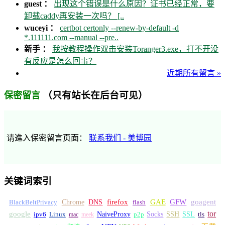
guest ：
出现这个错误是什么原因？证书已经正常，要
卸载caddy再安装一次吗？ [..
wuceyi ：
certbot certonly --renew-by-default -d
*.111111.com --manual --pre..
新手 ：
我按教程操作双击安装Toranger3.exe，打不开没
有反应是怎么回事？
近期所有留言 »
（只有站长在后台可见）
保密留言
请進入保密留言页面：
联系我们 - 美博园
关键词索引
GFW
Chrome
firefox
GAE
goagent
BlackBeltPrivacy
DNS
flash
tor
google
Socks
NaiveProxy
p2p
SSH
SSL
ipv6
Linux
mac
meek
tls