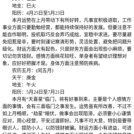
地支：巳火
阳历：4月25日至5月23日
本月运势在上月带动下有所好转，凡事宜积极进取，工作
事业方面只要勤勉经营，都能持续保持好的发展。但要注意不
能自作聪明，投机取巧反会弄巧成拙，宜稳中求进。要尽量避
免招惹是非，要时刻谨记察清形势，灵活处置，避免把问题升
级化。财运方面大有起色，只是财务方面会出现些小麻烦，要
切记勿贪钱财。感情方面桃花较旺，单身者有望结识理想对
象，应好好把握才是。身体方面注意预防疾病。
农历五月：(闰五月)
天干：庚金
地支：午火
阳历：5月24日至7月21日
本月有“天喜星”临门，将有好事到来，主要是个人感情方
面的事情，会有三喜临门之事发生。运势虽有所改善，不过不
如上月畅顺，“劫星”暗伏，做事会出现阻滞，必须要小心谨慎
应对，用心经营，平安过渡即好。凡事不可大意，特别是要带
眼识人，提防小人，以防钱财被骗。财运方面小有进益，可进