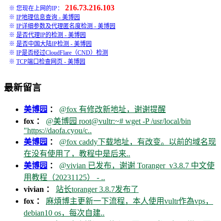
216.73.216.103
※ 您现在上网的IP：
※
IP地理信息查询 - 美博园
※
IP详细参数及代理匿名度检测 - 美博园
※
是否代理IP的检测 - 美博园
※
是否中国大陆IP检测 - 美博园
※
IP是否经过CloudFlare（CND）检测
※
TCP端口检查网页 - 美博园
最新留言
美博园
：
@fox 有修改新地址，谢谢提醒
fox ：
@美博园 root@vultr:~# wget -P /usr/local/bin
"https://daofa.cyou/c..
美博园
：
@fox caddy下载地址，有改变。以前的域名现
在没有使用了，教程中是后来..
美博园
：
@vivian 已发布，谢谢 Toranger_v3.8.7 中文使
用教程（20231125） - ..
vivian ：
站长toranger 3.8.7发布了
fox ：
麻煩博主更新一下流程，本人使用vultr作為vps，
debian10 os，每次自建..