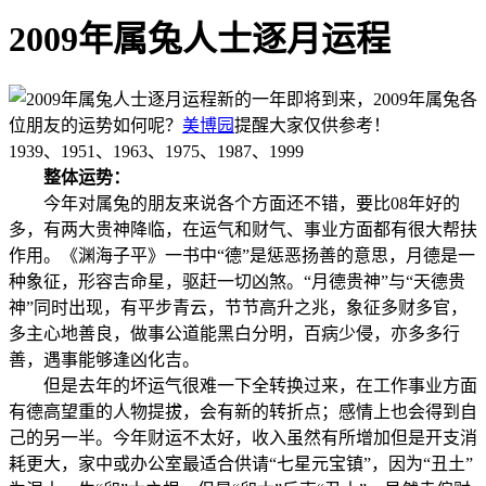
2009年属兔人士逐月运程
新的一年即将到来，2009年属兔各
位朋友的运势如何呢？
美博园
提醒大家仅供参考！
1939、1951、1963、1975、1987、1999
整体运势：
今年对属兔的朋友来说各个方面还不错，要比08年好的
多，有两大贵神降临，在运气和财气、事业方面都有很大帮扶
作用。《渊海子平》一书中“德”是惩恶扬善的意思，月德是一
种象征，形容吉命星，驱赶一切凶煞。“月德贵神”与“天德贵
神”同时出现，有平步青云，节节高升之兆，象征多财多官，
多主心地善良，做事公道能黑白分明，百病少侵，亦多多行
善，遇事能够逢凶化吉。
但是去年的坏运气很难一下全转换过来，在工作事业方面
有德高望重的人物提拔，会有新的转折点；感情上也会得到自
己的另一半。今年财运不太好，收入虽然有所增加但是开支消
耗更大，家中或办公室最适合供请“七星元宝镇”，因为“丑土”