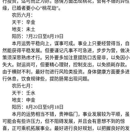
行投资，适可而止为好。感情方面出现桃花，会有不错的异性
缘，已婚者要小心“桃花劫”。
农历六月：
天干：辛金
地支：未土
阳历：7月22日至8月19日
本月运势平稳向上，谋事可成。事业上只要经营得当，自
然能获得平稳发展。但要谨记凡事不可急进，步步为营，做决
策须深思熟虑才行。另外要多加注意提防口舌是非，以免因小
失大。财运尚可，但要精心理财，控制支出，以免损耗存款。
由于横财不利，最好勿进行风险类投资。身体健康方面要多进
行休息，饮食规律些，提防肠胃出现问题。
农历七月：
天干：壬水
地支：申金
阳历：8月20日至9月18日
本月的运势相当不错，贵神临门，事业发展较为平顺，虽
可能会有些许压力，但不阻碍发展，并且会有意想不到的惊
喜，正可乘机拓展事业。最好进行良好规划，以把握良好的发