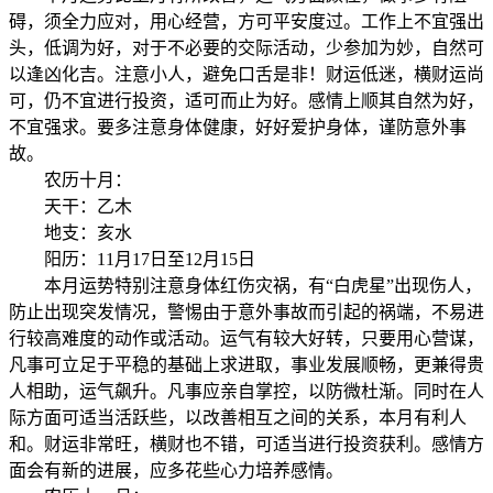
碍，须全力应对，用心经营，方可平安度过。工作上不宜强出
头，低调为好，对于不必要的交际活动，少参加为妙，自然可
以逢凶化吉。注意小人，避免口舌是非！财运低迷，横财运尚
可，仍不宜进行投资，适可而止为好。感情上顺其自然为好，
不宜强求。要多注意身体健康，好好爱护身体，谨防意外事
故。
农历十月：
天干：乙木
地支：亥水
阳历：11月17日至12月15日
本月运势特别注意身体红伤灾祸，有“白虎星”出现伤人，
防止出现突发情况，警惕由于意外事故而引起的祸端，不易进
行较高难度的动作或活动。运气有较大好转，只要用心营谋，
凡事可立足于平稳的基础上求进取，事业发展顺畅，更兼得贵
人相助，运气飙升。凡事应亲自掌控，以防微杜渐。同时在人
际方面可适当活跃些，以改善相互之间的关系，本月有利人
和。财运非常旺，横财也不错，可适当进行投资获利。感情方
面会有新的进展，应多花些心力培养感情。