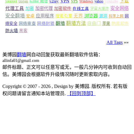
VPN
v2ray
下载
toranger
trojan
twitter 翻墙
VPS
Windows
yahoo
youtube
安全网络
代理工具
加密
加密代理
加密软件
在线工具
宇宙大爆炸
安全翻墙
浏览器
应用程序
无界
安卓
搜索引擎
漏洞
网
科学上网
翻墙
翻墙方法
自由门
络安全
网络审查
网络封锁
苹果
防毒软件
防火墙
黑客
All Tags
»»
美博园
翻墙
网自动回复获取最新翻墙软件信箱：
allinfa01@gmail.com
邮件标题、正文可以任意写或无，一般几分钟内可收到自动回
信。美博园会根据软件升级情况随时更新索取内容。
Copyright © 2007 - 2026 , Design by 美博园. 版权所有. 若有版
权问题请留言通知本站管理员.
【回到顶部】