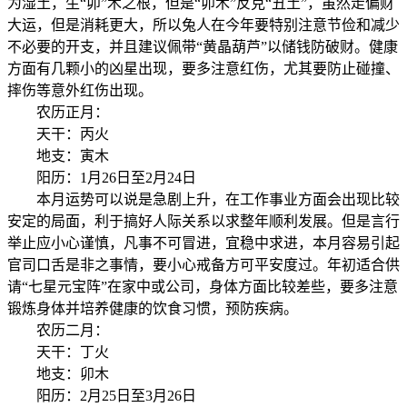
为湿土，生“卯”木之根，但是“卯木”反克“丑土”，虽然走偏财
大运，但是消耗更大，所以兔人在今年要特别注意节俭和减少
不必要的开支，并且建议佩带“黄晶葫芦”以储钱防破财。健康
方面有几颗小的凶星出现，要多注意红伤，尤其要防止碰撞、
摔伤等意外红伤出现。
农历正月：
天干：丙火
地支：寅木
阳历：1月26日至2月24日
本月运势可以说是急剧上升，在工作事业方面会出现比较
安定的局面，利于搞好人际关系以求整年顺利发展。但是言行
举止应小心谨慎，凡事不可冒进，宜稳中求进，本月容易引起
官司口舌是非之事情，要小心戒备方可平安度过。年初适合供
请“七星元宝阵”在家中或公司，身体方面比较差些，要多注意
锻炼身体并培养健康的饮食习惯，预防疾病。
农历二月：
天干：丁火
地支：卯木
阳历：2月25日至3月26日