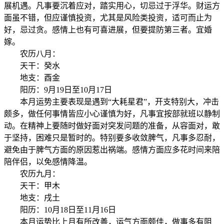
展机遇。凡事要沉着应对，踏实用心，切忌过于浮华。财运方
面虽不错，但应谨慎投资，尤其是风险类投资，适可而止为
好，忌过贪。感情上也有可喜进展，但要提防第三者。宜婚
嫁。
农历八月：
天干：癸水
地支：酉金
阳历：9月19日至10月17日
本月运势主要表现是遇到“大耗星君”，开支特别大，冲击
颇多，做任何事情皆应小心谨慎为好，凡事宜按部就班以静制
动。在精神上要随时做好面对突发问题的准备，从容面对，敢
于坚持，困难只是暂时的。特别要多收敛脾气，凡事多忍耐，
避免由于脾气方面的原因惹出祸端。感情方面应多花时间来陪
陪伴侣，以免感情降温。
农历九月：
天干：甲木
地支：戌土
阳历：10月18日至11月16日
本月运势比上月有所改善，运气方面颇佳，做事多有阻