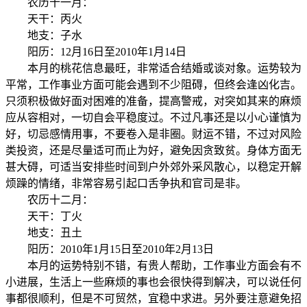
农历十一月：
天干：丙火
地支：子水
阳历：12月16日至2010年1月14日
本月的桃花信息最旺，非常适合结婚或谈对象。运势较为
平常，工作事业方面可能会遇到不少阻碍，但终会逢凶化吉。
只须积极做好面对困难的准备，提高警戒，对突如其来的麻烦
应从容相对，一切自会平稳度过。不过凡事还是以小心谨慎为
好，切忌感情用事，不要卷入是非圈。财运不错，不过对风险
类投资，还是尽量适可而止为好，避免因贪致贫。身体方面无
甚大碍，可适当安排些时间到户外郊外采风散心，以稳定开解
烦躁的情绪，非常容易引起口舌争执和官司是非。
农历十二月：
天干：丁火
地支：丑土
阳历：2010年1月15日至2010年2月13日
本月的运势特别不错，有贵人帮助，工作事业方面会有不
小进展，生活上一些麻烦的事也会很快得到解决，可以说任何
事都很顺利，但是不可贸然，宜稳中求进。另外要注意避免招