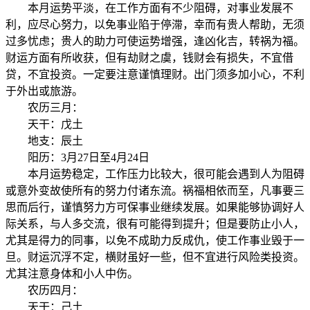
本月运势平淡，在工作方面有不少阻碍，对事业发展不
利，应尽心努力，以免事业陷于停滞，幸而有贵人帮助，无须
过多忧虑；贵人的助力可使运势增强，逢凶化吉，转祸为福。
财运方面有所收获，但有劫财之虞，钱财会有损失，不宜借
贷，不宜投资。一定要注意谨慎理财。出门须多加小心，不利
于外出或旅游。
农历三月：
天干：戊土
地支：辰土
阳历：3月27日至4月24日
本月运势稳定，工作压力比较大，很可能会遇到人为阻碍
或意外变故使所有的努力付诸东流。祸福相依而至，凡事要三
思而后行，谨慎努力方可保事业继续发展。如果能够协调好人
际关系，与人多交流，很有可能得到提升；但是要防止小人，
尤其是得力的同事，以免不成助力反成仇，使工作事业毁于一
旦。财运沉浮不定，横财虽好一些，但不宜进行风险类投资。
尤其注意身体和小人中伤。
农历四月：
天干：己土