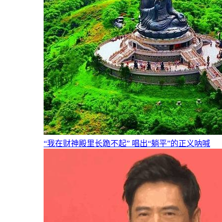
“我在财神殿里长跪不起” 唱出“躺平”的正义呐喊