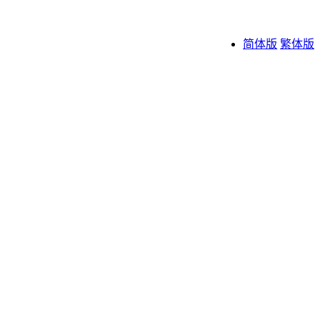
简体版
繁体版