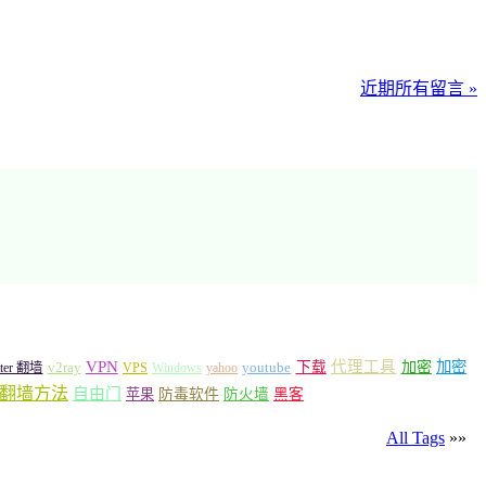
近期所有留言 »
VPN
代理工具
加密
加密
v2ray
下载
tter 翻墙
VPS
Windows
yahoo
youtube
翻墙方法
自由门
苹果
防毒软件
防火墙
黑客
All Tags
»»