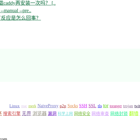
ddy再安装一次吗？ [..
--manual --pre..
开没有反应是怎么回事？
tor
Socks
NaiveProxy
p2p
SSH
SSL
ipv6
Linux
mac
meek
tls
toranger
trojan
twi
浏览器
翻墙
序
无界
搜索引擎
漏洞
网络安全
网络审查
网络封锁
科学上网
.com