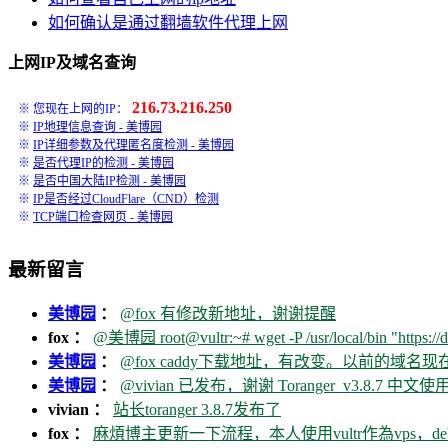
如何确认是通过翻墙软件代理上网
上网IP及域名查询
216.73.216.250
※ 您现在上网的IP：
※
IP地理信息查询 - 美博园
※
IP详细参数及代理匿名度检测 - 美博园
※
是否代理IP的检测 - 美博园
※
是否中国大陆IP检测 - 美博园
※
IP是否经过CloudFlare（CND）检测
※
TCP端口检查网页 - 美博园
最新留言
美博园
：
@fox 有修改新地址，谢谢提醒
fox ：
@美博园 root@vultr:~# wget -P /usr/local/bin "https://d
美博园
：
@fox caddy下载地址，有改变。以前的域名
美博园
：
@vivian 已发布，谢谢 Toranger_v3.8.7 中文使用
vivian ：
站长toranger 3.8.7发布了
fox ：
麻煩博主更新一下流程，本人使用vultr作為vps，debia