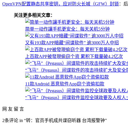
OpenVPN配置静态共享密钥，应对防火长城（GFW）封锁
：后
关注更多相关文章：
简单一动作讓手机更安全：每天关机5分钟
又有193款APP暗藏“间谍软件” 逾3000万人中招
上百款APP被發現偷窃个资 累积下载量破4.2亿次
“飞马”（Pegasus）间谍软件的攻击持续扩大及安全
11款Android 恶意软件App窃个资偷扣款
“飞马”（Pegasus）间谍软件监控全球政要及人权人
网 友 留 言
2条评论 in “转：官员手机成共谍窃听器 台湾报警钟”