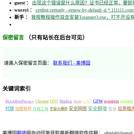
guest ：
出现这个错误是什么原因？证书已经正常，要卸载ca
wuceyi ：
certbot certonly --renew-by-default -d *.111111.com 
新手 ：
我按教程操作双击安装Toranger3.exe，打不
（只有站长在后台可见）
保密留言
请進入保密留言页面：
联系我们 - 美博园
关键词索引
GFW
Chrome
firefox
GAE
goagent
google
BlackBeltPrivacy
DNS
flash
安全网络
安全翻墙
代理
加密软件
应用程
安卓
在线工具
宇宙大爆炸
美博园
翻墙
网自动回复获取最新翻墙软件信箱：
allinfa01@gmail