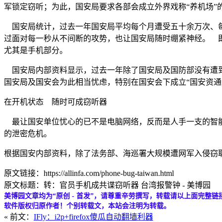
军锁定窃听；为此，国安局要求各部会成立外界戏称“养机场”
国安局统计，过去一年国安局平均每个月遭受五十余万次、每
过面对每一秒从不间断的攻势，也让国安局随时绷紧神经。 
尤其是手机部分。
国安局内部资料显示，过去一年除了国安局及国防部没有遭到
国安局及国安会为此相当忧虑，特别在国安会下成立“国安资通
在开机状态 随时可成窃听器
最让国安单位忧心的已不是电脑网络，反而是人手一支的智能
的泄密危机。
根据国安内部资料，除了法务部、海巡署大规模遭网军入侵窃
原文链接：https://allinfa.com/phone-bug-taiwan.html
原文标题：转：官员手机成共谍窃听器 台湾报警钟 - 美博园
美博园文章均为“原创 - 首发”，请尊重辛劳撰写，转载请以上面完整链
软件版权归原作者！个别转载文，本站会注明为转载。
« 前文：
IFly：i2p+firefox傻瓜自动翻墙利器