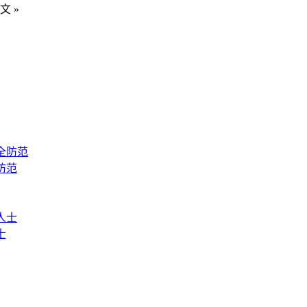
文 »
防范
士