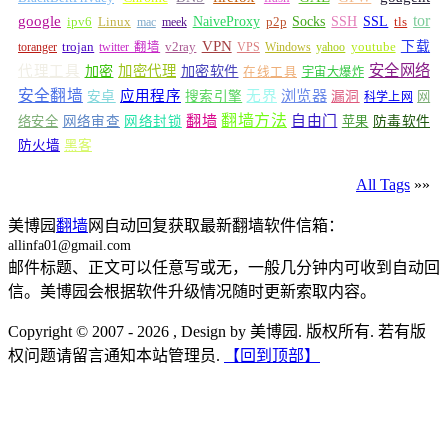
tor
google
Socks
NaiveProxy
p2p
SSH
SSL
ipv6
Linux
mac
meek
tls
VPN
v2ray
下载
toranger
trojan
twitter 翻墙
VPS
Windows
yahoo
youtube
安全网络
代理工具
加密
加密代理
加密软件
在线工具
宇宙大爆炸
安全翻墙
浏览器
应用程序
无界
安卓
搜索引擎
漏洞
网
科学上网
翻墙
翻墙方法
自由门
络安全
网络审查
网络封锁
苹果
防毒软件
防火墙
黑客
All Tags
»»
美博园
翻墙
网自动回复获取最新翻墙软件信箱：
allinfa01@gmail.com
邮件标题、正文可以任意写或无，一般几分钟内可收到自动回
信。美博园会根据软件升级情况随时更新索取内容。
Copyright © 2007 - 2026 , Design by 美博园. 版权所有. 若有版
权问题请留言通知本站管理员.
【回到顶部】