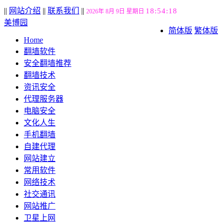
||
网站介绍
||
联系我们
||
18:54:19
2026年 8月 9日 星期日
美博园
简体版
繁体版
Home
翻墙软件
安全翻墙推荐
翻墙技术
资讯安全
代理服务器
电脑安全
文化人生
手机翻墙
自建代理
网站建立
常用软件
网络技术
社交通讯
网站推广
卫星上网