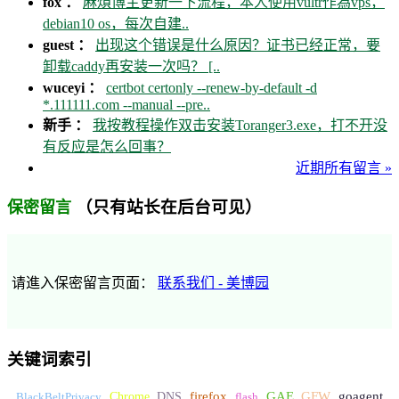
fox ：
麻煩博主更新一下流程，本人使用vultr作為vps，
debian10 os，每次自建..
guest ：
出现这个错误是什么原因？证书已经正常，要
卸载caddy再安装一次吗？ [..
wuceyi ：
certbot certonly --renew-by-default -d
*.111111.com --manual --pre..
新手 ：
我按教程操作双击安装Toranger3.exe，打不开没
有反应是怎么回事？
近期所有留言 »
（只有站长在后台可见）
保密留言
请進入保密留言页面：
联系我们 - 美博园
关键词索引
GFW
Chrome
firefox
GAE
goagent
BlackBeltPrivacy
DNS
flash