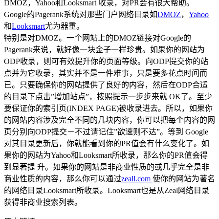
DMOZ，Yahoo和Looksmart 收录，对PR会有很大帮助。
Google的Pagerank系统对那些门户网络目录如
DMOZ
，
Yahoo
和
Looksmart
尤为器重。
特别是对DMOZ。一个网站上的DMOZ链接对Google的
Pagerank来说，就好像一块金子一样珍贵。如果你的网站为
ODP收录，则可有效提升你的页面等级。向ODP提交你的站
点并为它收录，其实并不是一件难事，只是要多花点时间而
已。只要确保你的网站提供了良好的内容，然后在ODP合适
的目录下点击”增加站点”，按照提示一步步来就 OK了。至少
要保证你的索引页(INDEX PAGE)被收录进去。所以，如果你
的网站内容涉及完全不同的几块内容，你可以把每个内容的网
页分别向ODP提交－不过请记住”欲速则不达”。等到 Google
对其目录更新后，你就能看到你的PR值会有什么变化了。如
果你的网站为Yahoo和Looksmart所收录，那么你的PR值会得
到显著提 升。如果你的网站是非商业性质的或几乎完全是非
商业性质的内容，那么你可以通过
zeall.com
使你的网站为著名
的网络目录Looksmart所收录。Looksmart也是从Zeal网络目录
获得非商业搜索列表。