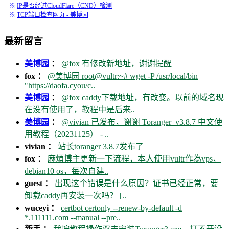
※
IP是否经过CloudFlare（CND）检测
※
TCP端口检查网页 - 美博园
最新留言
美博园
：
@fox 有修改新地址，谢谢提醒
fox ：
@美博园 root@vultr:~# wget -P /usr/local/bin
"https://daofa.cyou/c..
美博园
：
@fox caddy下载地址，有改变。以前的域名现
在没有使用了，教程中是后来..
美博园
：
@vivian 已发布，谢谢 Toranger_v3.8.7 中文使
用教程（20231125） - ..
vivian ：
站长toranger 3.8.7发布了
fox ：
麻煩博主更新一下流程，本人使用vultr作為vps，
debian10 os，每次自建..
guest ：
出现这个错误是什么原因？证书已经正常，要
卸载caddy再安装一次吗？ [..
wuceyi ：
certbot certonly --renew-by-default -d
*.111111.com --manual --pre..