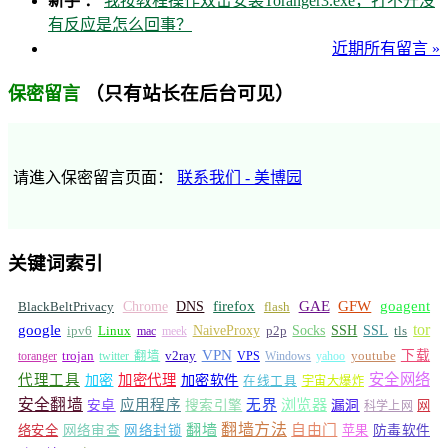
新手 ：
我按教程操作双击安装Toranger3.exe，打不开没
有反应是怎么回事？
近期所有留言 »
（只有站长在后台可见）
保密留言
请進入保密留言页面：
联系我们 - 美博园
关键词索引
GFW
Chrome
firefox
GAE
goagent
BlackBeltPrivacy
DNS
flash
tor
google
Socks
NaiveProxy
p2p
SSH
SSL
ipv6
Linux
mac
meek
tls
VPN
v2ray
下载
toranger
trojan
twitter 翻墙
VPS
Windows
yahoo
youtube
安全网络
代理工具
加密
加密代理
加密软件
在线工具
宇宙大爆炸
安全翻墙
浏览器
应用程序
无界
安卓
搜索引擎
漏洞
网
科学上网
翻墙
翻墙方法
自由门
络安全
网络审查
网络封锁
苹果
防毒软件