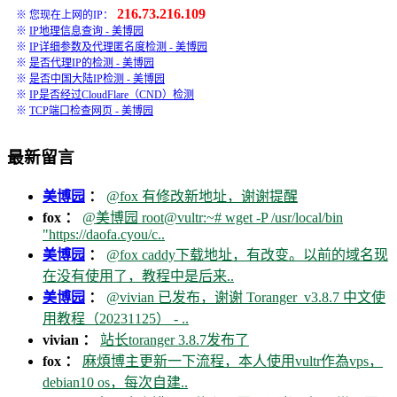
216.73.216.109
※ 您现在上网的IP：
※
IP地理信息查询 - 美博园
※
IP详细参数及代理匿名度检测 - 美博园
※
是否代理IP的检测 - 美博园
※
是否中国大陆IP检测 - 美博园
※
IP是否经过CloudFlare（CND）检测
※
TCP端口检查网页 - 美博园
最新留言
美博园
：
@fox 有修改新地址，谢谢提醒
fox ：
@美博园 root@vultr:~# wget -P /usr/local/bin
"https://daofa.cyou/c..
美博园
：
@fox caddy下载地址，有改变。以前的域名现
在没有使用了，教程中是后来..
美博园
：
@vivian 已发布，谢谢 Toranger_v3.8.7 中文使
用教程（20231125） - ..
vivian ：
站长toranger 3.8.7发布了
fox ：
麻煩博主更新一下流程，本人使用vultr作為vps，
debian10 os，每次自建..