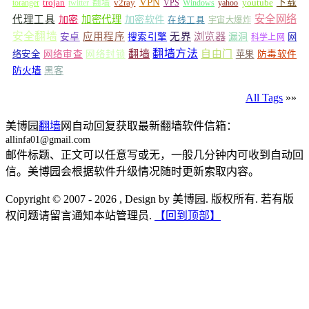
VPN
v2ray
下载
toranger
trojan
twitter 翻墙
VPS
Windows
yahoo
youtube
安全网络
代理工具
加密
加密代理
加密软件
在线工具
宇宙大爆炸
安全翻墙
浏览器
应用程序
无界
安卓
搜索引擎
漏洞
网
科学上网
翻墙
翻墙方法
自由门
络安全
网络审查
网络封锁
苹果
防毒软件
防火墙
黑客
All Tags
»»
美博园
翻墙
网自动回复获取最新翻墙软件信箱：
allinfa01@gmail.com
邮件标题、正文可以任意写或无，一般几分钟内可收到自动回
信。美博园会根据软件升级情况随时更新索取内容。
Copyright © 2007 - 2026 , Design by 美博园. 版权所有. 若有版
权问题请留言通知本站管理员.
【回到顶部】