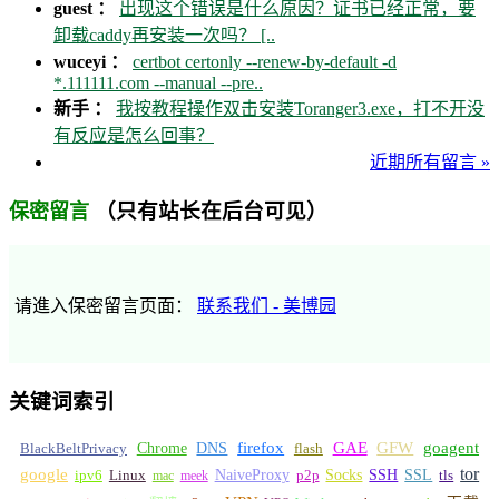
guest ：
出现这个错误是什么原因？证书已经正常，要
卸载caddy再安装一次吗？ [..
wuceyi ：
certbot certonly --renew-by-default -d
*.111111.com --manual --pre..
新手 ：
我按教程操作双击安装Toranger3.exe，打不开没
有反应是怎么回事？
近期所有留言 »
（只有站长在后台可见）
保密留言
请進入保密留言页面：
联系我们 - 美博园
关键词索引
GFW
Chrome
firefox
GAE
goagent
BlackBeltPrivacy
DNS
flash
tor
google
Socks
NaiveProxy
p2p
SSH
SSL
ipv6
Linux
mac
meek
tls