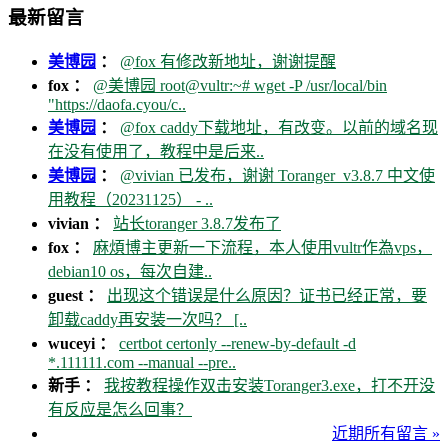
最新留言
美博园
：
@fox 有修改新地址，谢谢提醒
fox ：
@美博园 root@vultr:~# wget -P /usr/local/bin
"https://daofa.cyou/c..
美博园
：
@fox caddy下载地址，有改变。以前的域名现
在没有使用了，教程中是后来..
美博园
：
@vivian 已发布，谢谢 Toranger_v3.8.7 中文使
用教程（20231125） - ..
vivian ：
站长toranger 3.8.7发布了
fox ：
麻煩博主更新一下流程，本人使用vultr作為vps，
debian10 os，每次自建..
guest ：
出现这个错误是什么原因？证书已经正常，要
卸载caddy再安装一次吗？ [..
wuceyi ：
certbot certonly --renew-by-default -d
*.111111.com --manual --pre..
新手 ：
我按教程操作双击安装Toranger3.exe，打不开没
有反应是怎么回事？
近期所有留言 »