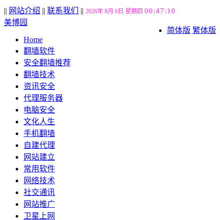
||
网站介绍
||
联系我们
||
00:47:11
2026年 8月 6日 星期四
美博园
简体版
繁体版
Home
翻墙软件
安全翻墙推荐
翻墙技术
资讯安全
代理服务器
电脑安全
文化人生
手机翻墙
自建代理
网站建立
常用软件
网络技术
社交通讯
网站推广
卫星上网