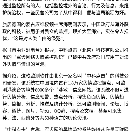
通过监控所有的人，包括监控境外的言论、行为及信息，来维
护统治权，一些民营公司为了从中得利，便与当局狼狈为奸。
旅居德国的蒙古族维权领袖席海明则表示，中国政府从海外获
取的科技，被用于对民众的监控，现扩大至海外，实在令人担
忧，“这是对人类自由的侵犯”。
据《自由亚洲电台》报导，中科点击（北京）科技有限公司推
出的〝军犬网络舆情监控系统〞已被中共政府部门应用于对海
外舆情与资讯的监测。
据介绍，这款监测软件由北京一家名叫〝中科点击〞的科技公
司研发，该系统在中国境内置有1.8万家舆情监控据点，可监
测港澳台等境外8000多个〝涉敏〞信息网站。该系统不但可进
行舆情分析、信息预警、热点分析，搜集负面舆情、舆情趋
势、简报、分析、推送及统计分析，还可监测新闻、论坛、博
客、微博、图片、视频、QQ群、搜索及文档，甚至可采集
英、法、西班牙等共53种语言的舆论资讯。
〝中科点击〞宣称，军犬网络舆情监控系统能够从海量互联网