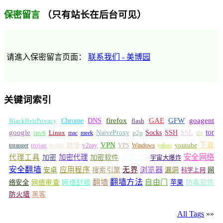
（只有站长在后台可见）
保密留言
请進入保密留言页面：
联系我们 - 美博园
关键词索引
GFW
Chrome
firefox
GAE
goagent
BlackBeltPrivacy
DNS
flash
tor
google
Socks
NaiveProxy
p2p
SSH
SSL
ipv6
Linux
mac
meek
tls
VPN
v2ray
下载
toranger
trojan
twitter 翻墙
VPS
Windows
yahoo
youtube
安全网络
代理工具
加密
加密代理
加密软件
在线工具
宇宙大爆炸
安全翻墙
浏览器
应用程序
无界
安卓
搜索引擎
漏洞
网
科学上网
翻墙
翻墙方法
自由门
络安全
网络审查
网络封锁
苹果
防毒软件
防火墙
黑客
All Tags
»»