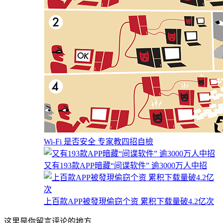
Wi-Fi 是否安全 专家教四招自檢
又有193款APP暗藏“间谍软件” 逾3000万人中招
上百款APP被發現偷窃个资 累积下载量破4.2亿次
这里是你留言评论的地方