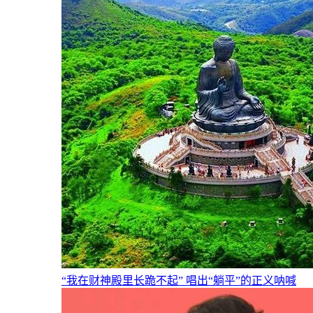
“我在财神殿里长跪不起” 唱出“躺平”的正义呐喊