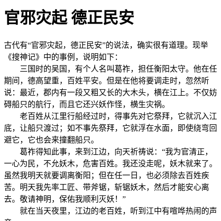
官邪灾起 德正民安
古代有“官邪灾起，德正民安”的说法，确实很有道理。现举
《搜神记》中的事例，说明如下：
三国时的吴国，有个人名叫葛祚，担任衡阳太守。他在任
期间，德高望重，百姓平安。但是在他将要调走时，忽然听
说：最近，郡内有一段又粗又长的大木头，横在江上。不仅妨
碍船只的航行，而且它还兴妖作怪，横生灾祸。
老百姓从江里行船经过时，得事先对它祭拜，它就沉入江
底，让船只渡过；如不事先祭拜，它就浮在水面，即使绕弯回
避它，它也会来撞翻船只。
葛祚得知此事，来到江边，向天祈祷说：“我为官清正，
一心为民，不允妖木，危害百姓。我还没走呢，妖木就来了。
虽然我明天就要调离衡阳；但在任一日，也必须除去百姓疾
苦。明天我先率工匠、带斧锯，斩锯妖木，然后才能安心离
去。敬请神明，保佑我顺利灭妖！”
就在当天夜里，江边的老百姓，听到江中有喧哗热闹的声