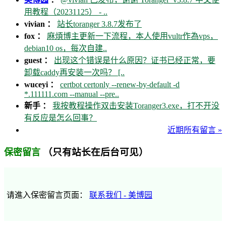
用教程（20231125） - ..
vivian ：
站长toranger 3.8.7发布了
fox ：
麻煩博主更新一下流程，本人使用vultr作為vps，
debian10 os，每次自建..
guest ：
出现这个错误是什么原因？证书已经正常，要
卸载caddy再安装一次吗？ [..
wuceyi ：
certbot certonly --renew-by-default -d
*.111111.com --manual --pre..
新手 ：
我按教程操作双击安装Toranger3.exe，打不开没
有反应是怎么回事？
近期所有留言 »
（只有站长在后台可见）
保密留言
请進入保密留言页面：
联系我们 - 美博园