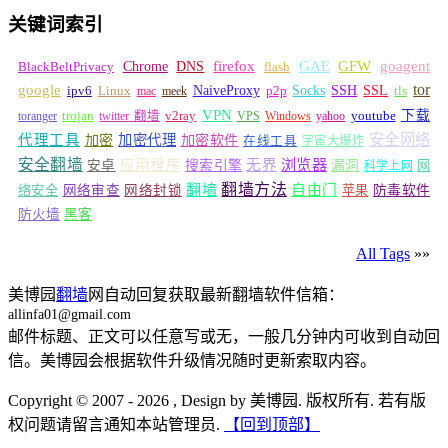
关键词索引
GFW
Chrome
firefox
GAE
goagent
BlackBeltPrivacy
DNS
flash
tor
google
Socks
NaiveProxy
p2p
SSH
SSL
ipv6
Linux
mac
meek
tls
VPN
v2ray
下载
toranger
trojan
twitter 翻墙
VPS
Windows
yahoo
youtube
安全网络
代理工具
加密
加密代理
加密软件
在线工具
宇宙大爆炸
安全翻墙
浏览器
应用程序
无界
安卓
搜索引擎
漏洞
网
科学上网
翻墙
翻墙方法
自由门
络安全
网络审查
网络封锁
苹果
防毒软件
防火墙
黑客
All Tags
»»
美博园
翻墙
网自动回复获取最新翻墙软件信箱：
allinfa01@gmail.com
邮件标题、正文可以任意写或无，一般几分钟内可收到自动回
信。美博园会根据软件升级情况随时更新索取内容。
Copyright © 2007 - 2026 , Design by 美博园. 版权所有. 若有版
权问题请留言通知本站管理员.
【回到顶部】