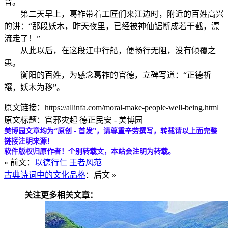
音。
第二天早上，葛祚带着工匠们来江边时，附近的百姓高兴
的讲：“那段妖木，昨天夜里，已经被神仙锯断成若干截，漂
流走了！”
从此以后，在这段江中行船，便畅行无阻，没有倾覆之
患。
衡阳的百姓，为感念葛祚的官德，立碑写道：“正德祈
禳，妖木为移”。
原文链接：https://allinfa.com/moral-make-people-well-being.html
原文标题：官邪灾起 德正民安 - 美博园
美博园文章均为“原创 - 首发”，请尊重辛劳撰写，转载请以上面完整
链接注明来源！
软件版权归原作者！个别转载文，本站会注明为转载。
« 前文：
以德行仁 王者风范
古典诗词中的文化品格
：后文 »
关注更多相关文章：