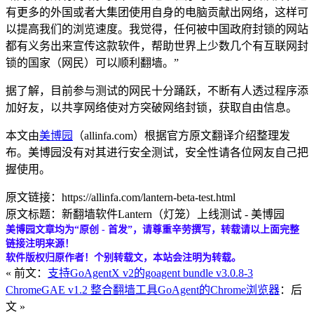
有更多的外国或者大集团使用自身的电脑贡献出网络，这样可
以提高我们的浏览速度。我觉得，任何被中国政府封锁的网站
都有义务出来宣传这款软件，帮助世界上少数几个有互联网封
锁的国家（网民）可以顺利翻墙。”
据了解，目前参与测试的网民十分踊跃，不断有人透过程序添
加好友，以共享网络使对方突破网络封锁，获取自由信息。
本文由
美博园
（allinfa.com）根据官方原文翻译介绍整理发
布。美博园没有对其进行安全测试，安全性请各位网友自己把
握使用。
原文链接：https://allinfa.com/lantern-beta-test.html
原文标题：新翻墙软件Lantern（灯笼）上线测试 - 美博园
美博园文章均为“原创 - 首发”，请尊重辛劳撰写，转载请以上面完整
链接注明来源！
软件版权归原作者！个别转载文，本站会注明为转载。
« 前文：
支持GoAgentX v2的goagent bundle v3.0.8-3
ChromeGAE v1.2 整合翻墙工具GoAgent的Chrome浏览器
：后
文 »