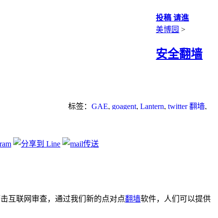
投稿 请進
美博园
>
安全翻墙
标签：
GAE
,
goagent
,
Lantern
,
twitter 翻墙
,
youtube
,
安全网络
,
安全翻墙
相合作来打击互联网审查，通过我们新的点对点
翻墙
软件，人们可以提供