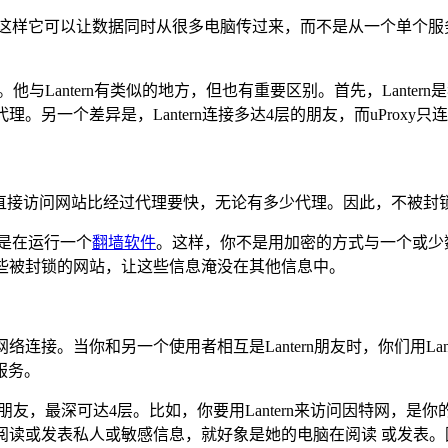
-peera），这样它可以让数据同时从很多电脑传过来，而不是从一
助的项目。他与Lantern有类似的地方，但也有重要区别。首先，Lant
理。另一个差异是，Lantern连接多达4层的朋友，而uProxy只
率，直接访问网站比经过代理要快，无论有多少代理。因此，不被封锁的
是在运行一个
翻墙软件
。这样，你不是用加密的方式与一个或少
理那些被封锁的网站，让这些信息淹没在其他信息中。
络连接。当你和另一个使用者相互是Lantern朋友时，你们用Lant
服务。
问的朋友，最深可达4层。比如，你要用Lantern来访问因特网，
n阅读或发表私人或敏感信息，就好象是她的电脑在阅读 或发表。因