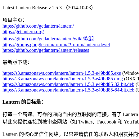
Latest Lantern Release v.1.5.3 （2014-10-03）
项目主页：
https://github.com/getlantern/lantern/
https://getlantern.org/
https://github.com/getlantern/lantern/wiki/欢迎
https://groups.google.com/forum/#!forum/lantern-devel
https://github.com/getlantern/lantern/releases
最新版下载：
https://s3.amazonaws.com/
lantern/lantern-1.5.3-e49bd85.
exe
(Windows
https://s3.amazonaws.com/
lantern/lantern-1.5.3-e49bd85.
dmg
(OSX 10
https://s3.amazonaws.com/
lantern/lantern-1.5.3-e49bd85-
32-bit.deb
(U
https://s3.amazonaws.com/
lantern/lantern-1.5.3-e49bd85-
64-bit.deb
(U
Lantern 的目标是：
打造一个高速、可靠的通向自由的互联网的连接。有了 Lante
以此来提供连接到被审查网站（如 Twitter、Facebook 和 YouT
Lantern 的核心是信任网络。以只邀请信任的联系人和朋