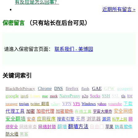
有反应是怎么回事？
近期所有留言 »
（只有站长在后台可见）
保密留言
请進入保密留言页面：
联系我们 - 美博园
关键词索引
GFW
Chrome
firefox
GAE
goagent
BlackBeltPrivacy
DNS
flash
tor
google
Socks
NaiveProxy
p2p
SSH
SSL
ipv6
Linux
mac
meek
tls
VPN
v2ray
下载
toranger
trojan
twitter 翻墙
VPS
Windows
yahoo
youtube
安全网络
代理工具
加密
加密代理
加密软件
在线工具
宇宙大爆炸
安全翻墙
浏览器
应用程序
无界
安卓
搜索引擎
漏洞
网
科学上网
翻墙
翻墙方法
自由门
络安全
网络审查
网络封锁
苹果
防毒软件
防火墙
黑客