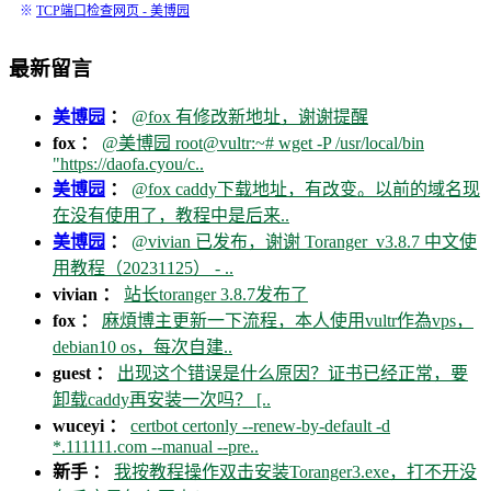
※
TCP端口检查网页 - 美博园
最新留言
美博园
：
@fox 有修改新地址，谢谢提醒
fox ：
@美博园 root@vultr:~# wget -P /usr/local/bin
"https://daofa.cyou/c..
美博园
：
@fox caddy下载地址，有改变。以前的域名现
在没有使用了，教程中是后来..
美博园
：
@vivian 已发布，谢谢 Toranger_v3.8.7 中文使
用教程（20231125） - ..
vivian ：
站长toranger 3.8.7发布了
fox ：
麻煩博主更新一下流程，本人使用vultr作為vps，
debian10 os，每次自建..
guest ：
出现这个错误是什么原因？证书已经正常，要
卸载caddy再安装一次吗？ [..
wuceyi ：
certbot certonly --renew-by-default -d
*.111111.com --manual --pre..
新手 ：
我按教程操作双击安装Toranger3.exe，打不开没