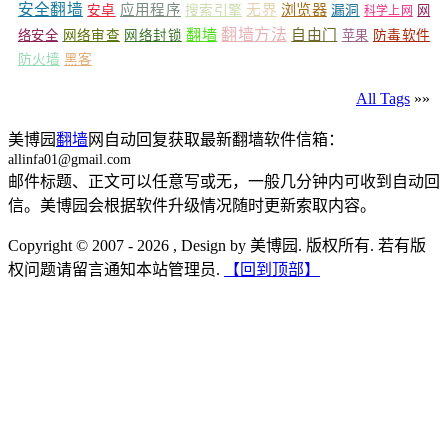
安全翻墙
浏览器
应用程序
无界
安卓
搜索引擎
漏洞
网
科学上网
翻墙
翻墙方法
自由门
络安全
网络审查
网络封锁
苹果
防毒软件
防火墙
黑客
All Tags
»»
美博园
翻墙
网自动回复获取最新翻墙软件信箱：
allinfa01@gmail.com
邮件标题、正文可以任意写或无，一般几分钟内可收到自动回
信。美博园会根据软件升级情况随时更新索取内容。
Copyright © 2007 - 2026 , Design by 美博园. 版权所有. 若有版
权问题请留言通知本站管理员.
【回到顶部】