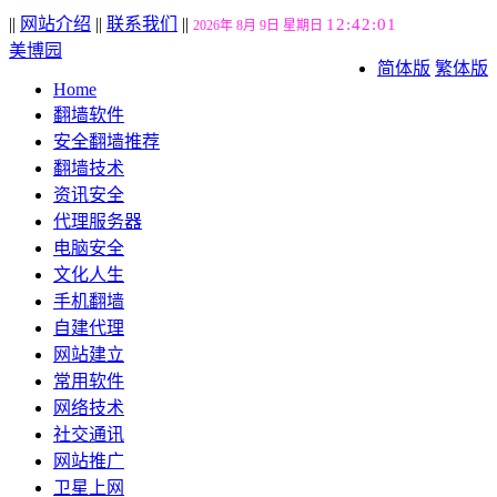
||
网站介绍
||
联系我们
||
12:42:02
2026年 8月 9日 星期日
美博园
简体版
繁体版
Home
翻墙软件
安全翻墙推荐
翻墙技术
资讯安全
代理服务器
电脑安全
文化人生
手机翻墙
自建代理
网站建立
常用软件
网络技术
社交通讯
网站推广
卫星上网