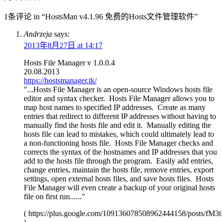
1条评论 in “HostsMan v4.1.96 免费的Hosts文件管理软件”
Andrzeja
says:
2013年8月27日 at 14:17
Hosts File Manager v 1.0.0.4
20.08.2013
https://hostsmanager.tk/
"...Hosts File Manager is an open-source Windows hosts file
editor and syntax checker. Hosts File Manager allows you to
map host names to specified IP addresses. Create as many
entries that redirect to different IP addresses without having to
manually find the hosts file and edit it. Manually editing the
hosts file can lead to mistakes, which could ultimately lead to
a non-functioning hosts file. Hosts File Manager checks and
corrects the syntax of the hostnames and IP addresses that you
add to the hosts file through the program. Easily add entries,
change entries, maintain the hosts file, remove entries, export
settings, open external hosts files, and save hosts files. Hosts
File Manager will even create a backup of your original hosts
file on first run......"
( https://plus.google.com/109136078508962444158/posts/fM3