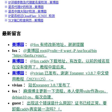
※
IP详细参数及代理匿名度检测 - 美博园
※
是否代理IP的检测 - 美博园
※
是否中国大陆IP检测 - 美博园
※
IP是否经过CloudFlare（CND）检测
※
TCP端口检查网页 - 美博园
最新留言
美博园
：
@fox 有修改新地址，谢谢提醒
fox ：
@美博园 root@vultr:~# wget -P /usr/local/bin
"https://daofa.cyou/c..
美博园
：
@fox caddy下载地址，有改变。以前的域名现
在没有使用了，教程中是后来..
美博园
：
@vivian 已发布，谢谢 Toranger_v3.8.7 中文使
用教程（20231125） - ..
vivian ：
站长toranger 3.8.7发布了
fox ：
麻煩博主更新一下流程，本人使用vultr作為vps，
debian10 os，每次自建..
guest ：
出现这个错误是什么原因？证书已经正常，要
卸载caddy再安装一次吗？ [..