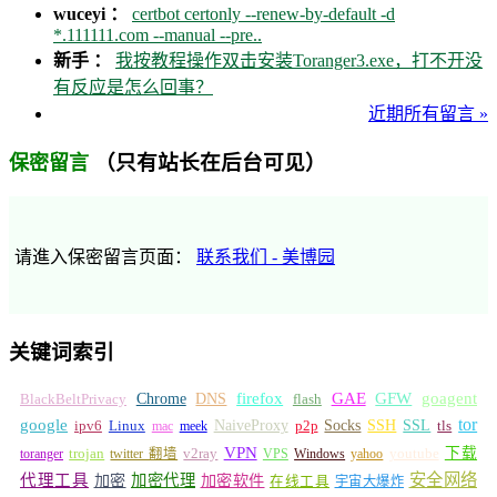
wuceyi ：
certbot certonly --renew-by-default -d
*.111111.com --manual --pre..
新手 ：
我按教程操作双击安装Toranger3.exe，打不开没
有反应是怎么回事？
近期所有留言 »
（只有站长在后台可见）
保密留言
请進入保密留言页面：
联系我们 - 美博园
关键词索引
GFW
Chrome
firefox
GAE
goagent
BlackBeltPrivacy
DNS
flash
tor
google
Socks
NaiveProxy
p2p
SSH
SSL
ipv6
Linux
mac
meek
tls
VPN
v2ray
下载
toranger
trojan
twitter 翻墙
VPS
Windows
yahoo
youtube
安全网络
代理工具
加密
加密代理
加密软件
在线工具
宇宙大爆炸