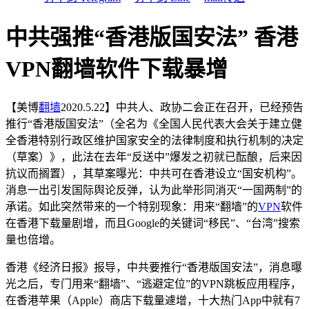
中共强推“香港版国安法” 香港
VPN翻墙软件下载暴增
【美博
翻墙
2020.5.22】中共人、政协二会正在召开，已经预告
推行“香港版国安法”（全名为《全国人民代表大会关于建立健
全香港特别行政区维护国家安全的法律制度和执行机制的决定
（草案）》，此法在去年“反送中”爆发之初就已酝酿，后来因
抗议而搁置），其草案曝光：中共可在香港设立“国安机构”。
消息一出引发国际舆论反弹，认为此举形同消灭“一国两制”的
承诺。如此突然带来的一个特别现象：用来“翻墙”的
VPN
软件
在香港下载量剧增，而且Google的关键词“移民”、“台湾”搜索
量也倍增。
香港《经济日报》报导，中共要推行“香港版国安法”，消息曝
光之后，专门用来“翻墙”、“逃避定位”的VPN跳板应用程序，
在香港苹果（Apple）商店下载量遽增，十大热门App中就有7