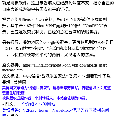
项是跳板软件。这显示香港人已经感到深度不安，担心自己的
自由言论成为被中共国安迫害的证据。
报导还引用SensorTower资料，指出VPN跳板软件下载量剧
升，其中著名软件“NordVPN”竟飙升120倍！“NordVPN”表
示，因应这次突发状况，已经紧急在台湾加装服务器。
另有报导，香港地区的Google关键字，更可以见到港人在昨日
（21）晚间搜索“移民”、“台湾”的次数暴增到原本的4倍以
上，即使在深夜亦达平时的两倍，足见港人的焦虑。
原文链接：https://allinfa.com/hong-kong-vpn-downloads-sharp-
increase.html
原文标题：中共强推“香港版国安法” 香港VPN翻墙软件下载
暴增 - 美博园
美博园文章均为“原创 - 首发”，请尊重辛劳撰写，转载请以上面完整
链接注明来源！
软件版权归原作者！个别转载文，本站会注明为转载。
« 前文：
一个介绍VPN的网站
美博点评：V2Ray、trojan、NaiveProxy代理的异同及相关问