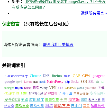
新手 ：
我按教程操作双击安装Toranger3.exe，打不开没
有反应是怎么回事？
近期所有留言 »
（只有站长在后台可见）
保密留言
请進入保密留言页面：
联系我们 - 美博园
关键词索引
GFW
Chrome
firefox
GAE
goagent
BlackBeltPrivacy
DNS
flash
tor
google
Socks
NaiveProxy
p2p
SSH
SSL
ipv6
Linux
mac
meek
tls
VPN
v2ray
下载
toranger
trojan
twitter 翻墙
VPS
Windows
yahoo
youtube
安全网络
代理工具
加密
加密代理
加密软件
在线工具
宇宙大爆炸
安全翻墙
浏览器
应用程序
无界
安卓
搜索引擎
漏洞
网
科学上网
翻墙
翻墙方法
自由门
络安全
网络审查
网络封锁
苹果
防毒软件