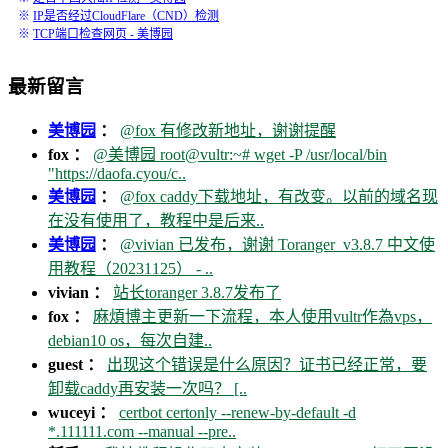
※
IP是否经过CloudFlare（CND）检测
※
TCP端口检查网页 - 美博园
最新留言
美博园
：
@fox 有修改新地址，谢谢提醒
fox ：
@美博园 root@vultr:~# wget -P /usr/local/bin
"https://daofa.cyou/c..
美博园
：
@fox caddy下载地址，有改变。以前的域名现
在没有使用了，教程中是后来..
美博园
：
@vivian 已发布，谢谢 Toranger_v3.8.7 中文使
用教程（20231125） - ..
vivian ：
站长toranger 3.8.7发布了
fox ：
麻煩博主更新一下流程，本人使用vultr作為vps，
debian10 os，每次自建..
guest ：
出现这个错误是什么原因？证书已经正常，要
卸载caddy再安装一次吗？ [..
wuceyi ：
certbot certonly --renew-by-default -d
*.111111.com --manual --pre..