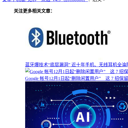
关注更多相关文章：
蓝牙爆技术“底层漏洞” 近十年手机、无线耳机全淪
Google 帐号12月1日起“删除闲置用户” 这 7 招保