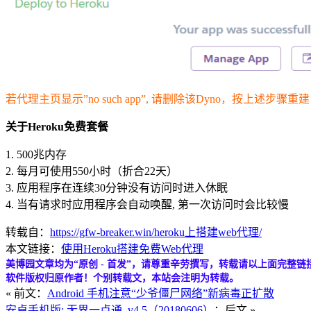
若代理主页显示”no such app”, 请删除该Dyno，按上述
关于Heroku免费套餐
1. 500兆内存
2. 每月可使用550小时（折合22天）
3. 应用程序在连续30分钟没有访问时进入休眠
4. 当有请求时应用程序会自动唤醒, 第一次访问时会比较慢
转载自：
https://gfw-breaker.win/heroku上搭建web代理/
本文链接：
使用Heroku搭建免费Web代理
美博园文章均为“原创 - 首发”，请尊重辛劳撰写，转载请以上面完整链
软件版权归原作者！个别转载文，本站会注明为转载。
« 前文：
Android 手机注意“少爷僵尸网络”新病毒正扩散
安卓手机版: 无界一点通_v4.5（20180606）
：后文 »