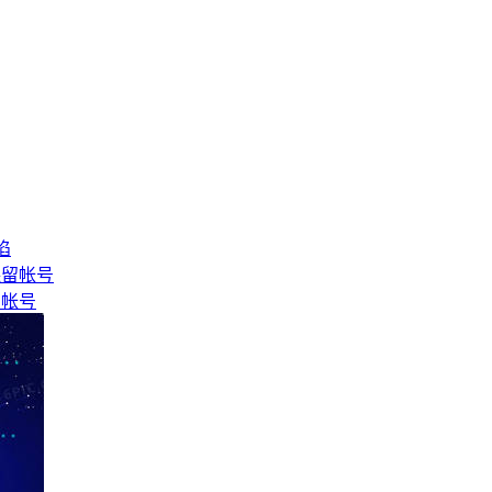
陷
留帐号