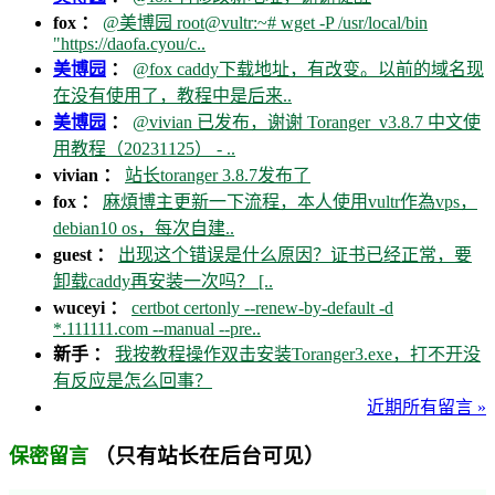
fox ：
@美博园 root@vultr:~# wget -P /usr/local/bin
"https://daofa.cyou/c..
美博园
：
@fox caddy下载地址，有改变。以前的域名现
在没有使用了，教程中是后来..
美博园
：
@vivian 已发布，谢谢 Toranger_v3.8.7 中文使
用教程（20231125） - ..
vivian ：
站长toranger 3.8.7发布了
fox ：
麻煩博主更新一下流程，本人使用vultr作為vps，
debian10 os，每次自建..
guest ：
出现这个错误是什么原因？证书已经正常，要
卸载caddy再安装一次吗？ [..
wuceyi ：
certbot certonly --renew-by-default -d
*.111111.com --manual --pre..
新手 ：
我按教程操作双击安装Toranger3.exe，打不开没
有反应是怎么回事？
近期所有留言 »
（只有站长在后台可见）
保密留言