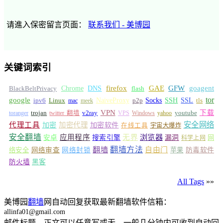
请進入保密留言页面：
联系我们 - 美博园
关键词索引
GFW
Chrome
firefox
GAE
goagent
BlackBeltPrivacy
DNS
flash
tor
google
Socks
NaiveProxy
p2p
SSH
SSL
ipv6
Linux
mac
meek
tls
VPN
v2ray
下载
toranger
trojan
twitter 翻墙
VPS
Windows
yahoo
youtube
安全网络
代理工具
加密
加密代理
加密软件
在线工具
宇宙大爆炸
安全翻墙
浏览器
应用程序
无界
安卓
搜索引擎
漏洞
网
科学上网
翻墙
翻墙方法
自由门
络安全
网络审查
网络封锁
苹果
防毒软件
防火墙
黑客
All Tags
»»
美博园
翻墙
网自动回复获取最新翻墙软件信箱：
allinfa01@gmail.com
邮件标题、正文可以任意写或无，一般几分钟内可收到自动回