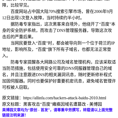
障，比较罕见。
百度网站占中国大陆70%搜索引擎市场，曾在2006年9月
12日出现1次登入故障，当时持续约半小时。
据防毒专家指出，这次黑客来自境外，他绕开了“百度”本
身的安全防护系统，而攻击了DNS管理服务器，导致这次攻
击后的严重后果。
当网民要登入“百度”时，都会被导向到一个位于荷兰的IP
地址，影响所及，“百度”旗下所有子域名，也都无法正常登
入。
防毒专家提醒各大网路公司及域名管理机构，应该采取适
当防范措施，包括使用安全可靠的DNS伺服器管理自己的域
名，并且注意跟进DNS的相关漏洞讯息，随时更新修补程式
加固伺服器。同时也要保护好重要机密讯息，避免域名管理许
可权被人窃取。
原文链接：https://allinfa.com/hackers-attack-baidu-2010.html
原文标题：黑客攻击“百度”瘫痪因域名遭篡改 - 美博园
美博园文章均为“原创 - 首发”，请尊重辛劳撰写，转载请以上面完整
链接注明来源！