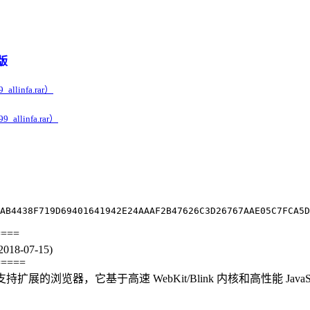
。
色版
llinfa.rar）
allinfa.rar）
AB4438F719D69401641942E24AAAF2B47626C3D26767AAE05C7FCA5D
====
8-07-15)
=====
效、支持扩展的浏览器，它基于高速 WebKit/Blink 内核和高性能 J
。