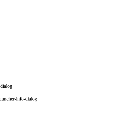
；
dialog
uncher-info-dialog