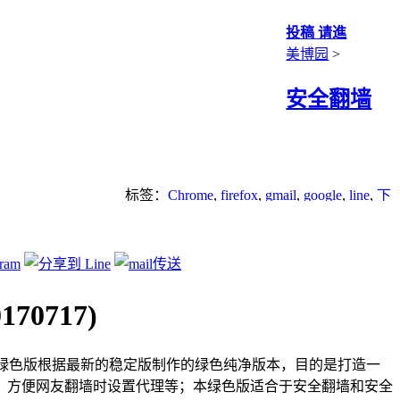
投稿 请進
美博园
>
安全翻墙
标签：
Chrome
,
firefox
,
gmail
,
google
,
line
,
下
载
,
安全翻墙
,
应用程序
,
浏览器
70717)
净绿色版根据最新的稳定版制作的绿色纯净版本，目的是打造一
，方便网友翻墙时设置代理等；本绿色版适合于安全翻墙和安全