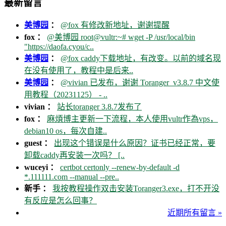
最新留言
美博园
：
@fox 有修改新地址，谢谢提醒
fox ：
@美博园 root@vultr:~# wget -P /usr/local/bin
"https://daofa.cyou/c..
美博园
：
@fox caddy下载地址，有改变。以前的域名现
在没有使用了，教程中是后来..
美博园
：
@vivian 已发布，谢谢 Toranger_v3.8.7 中文使
用教程（20231125） - ..
vivian ：
站长toranger 3.8.7发布了
fox ：
麻煩博主更新一下流程，本人使用vultr作為vps，
debian10 os，每次自建..
guest ：
出现这个错误是什么原因？证书已经正常，要
卸载caddy再安装一次吗？ [..
wuceyi ：
certbot certonly --renew-by-default -d
*.111111.com --manual --pre..
新手 ：
我按教程操作双击安装Toranger3.exe，打不开没
有反应是怎么回事？
近期所有留言 »