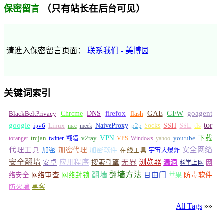
（只有站长在后台可见）
保密留言
请進入保密留言页面：
联系我们 - 美博园
关键词索引
GFW
Chrome
firefox
GAE
goagent
BlackBeltPrivacy
DNS
flash
tor
google
Socks
NaiveProxy
p2p
SSH
SSL
ipv6
Linux
mac
meek
tls
VPN
v2ray
下载
toranger
trojan
twitter 翻墙
VPS
Windows
yahoo
youtube
安全网络
代理工具
加密
加密代理
加密软件
在线工具
宇宙大爆炸
安全翻墙
浏览器
应用程序
无界
安卓
搜索引擎
漏洞
网
科学上网
翻墙
翻墙方法
自由门
络安全
网络审查
网络封锁
苹果
防毒软件
防火墙
黑客
All Tags
»»