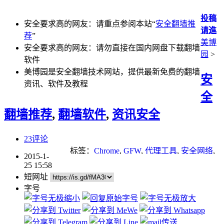
投稿
安全要求高的网友：请重点参阅本站“
安全翻墙推
请進
荐
”
美博
安全要求高的网友：请勿直接在国内网盘下载翻墙
园
>
软件
美博园是安全翻墙技术网站，提供最新免费的翻墙
安
资讯、软件及教程
全
翻墙推荐
,
翻墙软件
,
资讯安全
23评论
标签：
Chrome
,
GFW
,
代理工具
,
安全网络
,
2015-1-
安全翻墙
,
搜索引擎
,
浏览器
25 15:58
短网址
字号