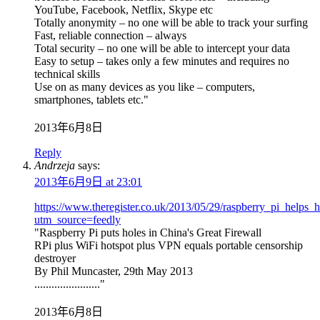
YouTube, Facebook, Netflix, Skype etc
Totally anonymity – no one will be able to track your surfing
Fast, reliable connection – always
Total security – no one will be able to intercept your data
Easy to setup – takes only a few minutes and requires no
technical skills
Use on as many devices as you like – computers,
smartphones, tablets etc."
2013年6月8日
Reply
Andrzeja
says:
2013年6月9日 at 23:01
https://www.theregister.co.uk/2013/05/29/raspberry_pi_helps_h
utm_source=feedly
"Raspberry Pi puts holes in China's Great Firewall
RPi plus WiFi hotspot plus VPN equals portable censorship
destroyer
By Phil Muncaster, 29th May 2013
......................."
2013年6月8日