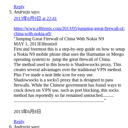
Reply
Andrzeja
says:
2013年6月9日 at 22:41
https://www.elftronix.com/2013/05/jumping-great-firewall-of-
china-with-nokia-n9/
"Jumping Great Firewall of China With Nokia N9
MAY 1, 2013Elftronix0
First and foremost this is a step-by-step guide on how to setup
a Nokia N9 mobile phone (that uses the Harmattan or Meego
operating system) to jump the great firewall of China.
The method used in this howto is Shadowsocks proxy. This
creates several advantages over the traditional VPN method.
Plus I’ve made a neat little icon for easy use.
Shadowsocks is a socks5 proxy that is designed to pass
firewalls. While the Chinese government has found ways to
crack down on VPN use, such as port blocking, this socks
method has reportedly so far remained untouched..........
..............................................................................."
2013年6月8日
Reply
Andrzeja
says: