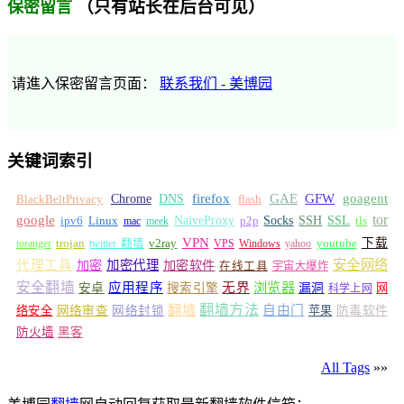
（只有站长在后台可见）
保密留言
请進入保密留言页面：
联系我们 - 美博园
关键词索引
GFW
Chrome
firefox
GAE
goagent
BlackBeltPrivacy
DNS
flash
tor
google
Socks
NaiveProxy
p2p
SSH
SSL
ipv6
Linux
mac
meek
tls
VPN
v2ray
下载
toranger
trojan
twitter 翻墙
VPS
Windows
yahoo
youtube
安全网络
代理工具
加密
加密代理
加密软件
在线工具
宇宙大爆炸
安全翻墙
浏览器
应用程序
无界
安卓
搜索引擎
漏洞
网
科学上网
翻墙
翻墙方法
自由门
络安全
网络审查
网络封锁
苹果
防毒软件
防火墙
黑客
All Tags
»»