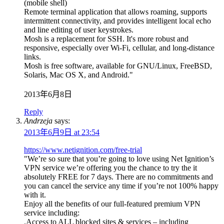
(mobile shell)
Remote terminal application that allows roaming, supports
intermittent connectivity, and provides intelligent local echo
and line editing of user keystrokes.
Mosh is a replacement for SSH. It's more robust and
responsive, especially over Wi-Fi, cellular, and long-distance
links.
Mosh is free software, available for GNU/Linux, FreeBSD,
Solaris, Mac OS X, and Android."
2013年6月8日
Reply
Andrzeja
says:
2013年6月9日 at 23:54
https://www.netignition.com/free-trial
"We’re so sure that you’re going to love using Net Ignition’s
VPN service we’re offering you the chance to try the it
absolutely FREE for 7 days. There are no commitments and
you can cancel the service any time if you’re not 100% happy
with it.
Enjoy all the benefits of our full-featured premium VPN
service including:
.Access to ALL blocked sites & services – including