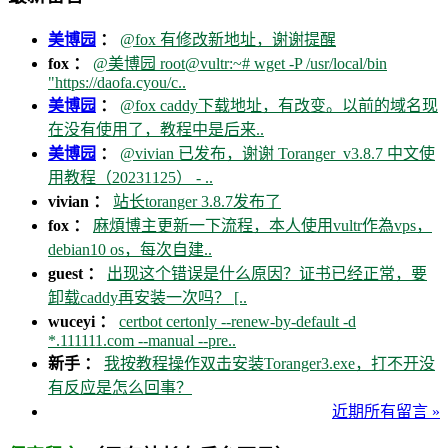
美博园
：
@fox 有修改新地址，谢谢提醒
fox ：
@美博园 root@vultr:~# wget -P /usr/local/bin
"https://daofa.cyou/c..
美博园
：
@fox caddy下载地址，有改变。以前的域名现
在没有使用了，教程中是后来..
美博园
：
@vivian 已发布，谢谢 Toranger_v3.8.7 中文使
用教程（20231125） - ..
vivian ：
站长toranger 3.8.7发布了
fox ：
麻煩博主更新一下流程，本人使用vultr作為vps，
debian10 os，每次自建..
guest ：
出现这个错误是什么原因？证书已经正常，要
卸载caddy再安装一次吗？ [..
wuceyi ：
certbot certonly --renew-by-default -d
*.111111.com --manual --pre..
新手 ：
我按教程操作双击安装Toranger3.exe，打不开没
有反应是怎么回事？
近期所有留言 »