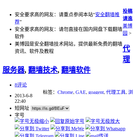
投稿
安全要求高的网友：请重点参阅本站“
安全翻墙推
请進
荐
”
美博
安全要求高的网友：请勿直接在国内网盘下载翻墙
园
>
软件
美博园是安全翻墙技术网站，提供最新免费的翻墙
代
资讯、软件及教程
理
服务器
,
翻墙技术
,
翻墙软件
8评论
标签：
Chrome
,
GAE
,
goagent
,
代理工具
,
浏
2013-6-8
览器
,
翻墙方法
22:40
短网址
字号