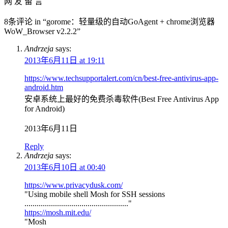
网 友 留 言
8条评论 in “gorome：轻量级的自动GoAgent + chrome浏览器
WoW_Browser v2.2.2”
Andrzeja
says:
2013年6月11日 at 19:11
https://www.techsupportalert.com/cn/best-free-antivirus-app-
android.htm
安卓系统上最好的免费杀毒软件(Best Free Antivirus App
for Android)
2013年6月11日
Reply
Andrzeja
says:
2013年6月10日 at 00:40
https://www.privacydusk.com/
"Using mobile shell Mosh for SSH sessions
..................................................."
https://mosh.mit.edu/
"Mosh