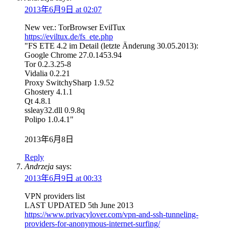
2013年6月9日 at 02:07
New ver.: TorBrowser EvilTux
https://eviltux.de/fs_ete.php
"FS ETE 4.2 im Detail (letzte Änderung 30.05.2013):
Google Chrome 27.0.1453.94
Tor 0.2.3.25-8
Vidalia 0.2.21
Proxy SwitchySharp 1.9.52
Ghostery 4.1.1
Qt 4.8.1
ssleay32.dll 0.9.8q
Polipo 1.0.4.1"
2013年6月8日
Reply
Andrzeja
says:
2013年6月9日 at 00:33
VPN providers list
LAST UPDATED 5th June 2013
https://www.privacylover.com/vpn-and-ssh-tunneling-
providers-for-anonymous-internet-surfing/