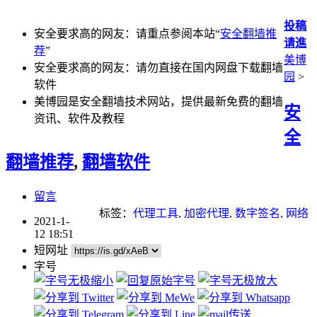
投稿
安全要求高的网友：请重点参阅本站“
安全翻墙推
请進
荐
”
美博
安全要求高的网友：请勿直接在国内网盘下载翻墙
园
>
软件
美博园是安全翻墙技术网站，提供最新免费的翻墙
安
资讯、软件及教程
全
翻墙推荐
,
翻墙软件
留言
标签：
代理工具
,
加密代理
,
数字签名
,
网络
2021-1-
封锁
,
翻墙
,
自由门
,
虚拟机
12 18:51
短网址
字号