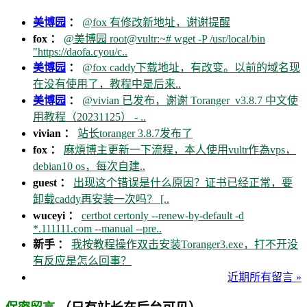
美博园
：
@fox 有修改新地址，谢谢提醒
fox ：
@美博园 root@vultr:~# wget -P /usr/local/bin
"https://daofa.cyou/c..
美博园
：
@fox caddy下载地址，有改变。以前的域名现
在没有使用了，教程中是后来..
美博园
：
@vivian 已发布，谢谢 Toranger_v3.8.7 中文使
用教程（20231125） - ..
vivian ：
站长toranger 3.8.7发布了
fox ：
麻煩博主更新一下流程，本人使用vultr作為vps，
debian10 os，每次自建..
guest ：
出现这个错误是什么原因？证书已经正常，要
卸载caddy再安装一次吗？ [..
wuceyi ：
certbot certonly --renew-by-default -d
*.111111.com --manual --pre..
新手 ：
我按教程操作双击安装Toranger3.exe，打不开没
有反应是怎么回事？
近期所有留言 »