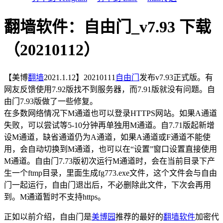
翻墙软件：自由门_v7.93 下载
（20210112）
【美博
翻墙
2021.1.12】20210111
自由门
发布v7.93正式版。有
网友反馈使用7.92版找不到服务器，而7.91版就没有问题。自
由门7.93版做了一些修复。
在多数网络情况下M通道也可以登录HTTPS网站。如果A通道
失败，可以尝试等5-10分钟再单独用M通道。自7.71版起新增
设M通道，缺省通道仍为A通道，如果A通道或F通道不能使
用，会自动切换到M通道，也可以在“设置”窗口设置直接使用
M通道。自由门7.73版初次运行M通道时，会在当前目录下产
生一个ftmp目录，里面生成fg773.exe文件，这个文件会与自由
门一起运行，自由门退出后，不必删除此文件，下次会再用
到。M通道暂时不支持https。
正如以前介绍，自由门是
美博园
推荐的最好的
翻墙软件
加密代