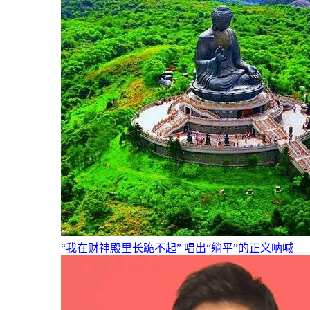
“我在财神殿里长跪不起” 唱出“躺平”的正义呐喊