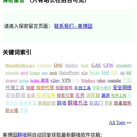
（只有站长在后台可见）
保密留言
请進入保密留言页面：
联系我们 - 美博园
关键词索引
GFW
Chrome
firefox
GAE
goagent
BlackBeltPrivacy
DNS
flash
tor
google
Socks
NaiveProxy
p2p
SSH
SSL
ipv6
Linux
mac
meek
tls
VPN
v2ray
下载
toranger
trojan
twitter 翻墙
VPS
Windows
yahoo
youtube
安全网络
代理工具
加密
加密代理
加密软件
在线工具
宇宙大爆炸
安全翻墙
浏览器
应用程序
无界
安卓
搜索引擎
漏洞
网
科学上网
翻墙
翻墙方法
自由门
络安全
网络审查
网络封锁
苹果
防毒软件
防火墙
黑客
All Tags
»»
美博园
翻墙
网自动回复获取最新翻墙软件信箱：