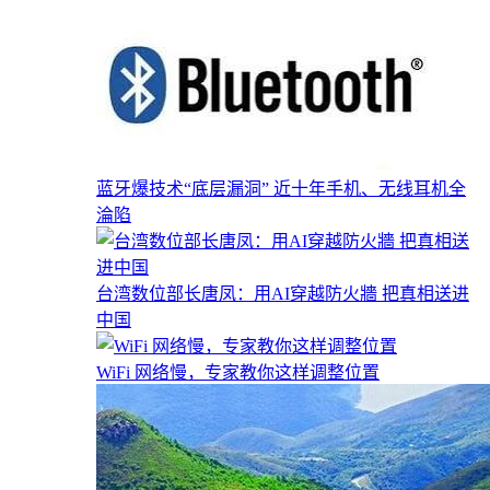
蓝牙爆技术“底层漏洞” 近十年手机、无线耳机全
淪陷
台湾数位部长唐凤：用AI穿越防火牆 把真相送进
中国
WiFi 网络慢，专家教你这样调整位置