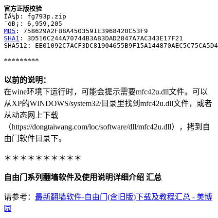
官方正版校验
ÎÄ¼þ: fg793p.zip

MD5
SHA1
: 3D516C244A70744B3A83DAD2847A7AC343E17F21

*********
以前的说明：
在wine环境下运行时，可能会提示需要mfc42u.dll文件。可以
从XP的WINDOWS/system32/目录里找到mfc42u.dll文件，或者
从动态网上下载
（https://dongtaiwang.com/loc/software/dll/mfc42u.dll），拷到自
由门软件目录下。
＊＊＊＊＊＊＊＊＊＊
自由门系列翻墙软件及使用说明详细介绍 汇总
请参考：
最新翻墙软件-自由门(含旧版)下载及教程汇总 - 美博
园