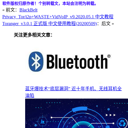
软件版权归原作者！个别转载文，本站会注明为转载。
« 前文：
BlackBelt
Privacy_Tor/i2p+WASTE+VidVoIP_v9.2020.05.1 中文教程
Toranger_v3.0.1 正式版 中文使用教程(20200509)
：后文 »
关注更多相关文章：
蓝牙爆技术“底层漏洞” 近十年手机、无线耳机全
淪陷