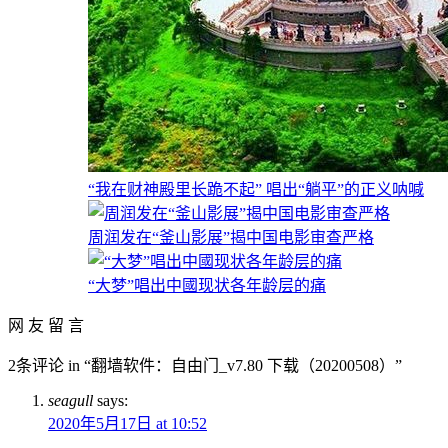
“我在财神殿里长跪不起” 唱出“躺平”的正义呐喊
周润发在“釜山影展”揭中国电影审查严格
“大梦”唱出中國现状各年龄层的痛
网 友 留 言
2条评论 in “翻墙软件：自由门_v7.80 下载（20200508）”
seagull
says:
2020年5月17日 at 10:52