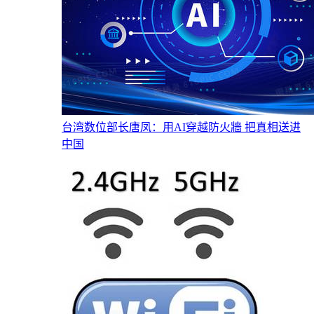
台湾数位部长唐凤：用AI穿越防火牆 把真相送进
中国