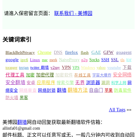
请進入保密留言页面：
联系我们 - 美博园
关键词索引
GFW
Chrome
firefox
GAE
goagent
BlackBeltPrivacy
DNS
flash
tor
google
Socks
NaiveProxy
p2p
SSH
SSL
ipv6
Linux
mac
meek
tls
VPN
v2ray
下载
toranger
trojan
twitter 翻墙
VPS
Windows
yahoo
youtube
安全网络
代理工具
加密
加密代理
加密软件
在线工具
宇宙大爆炸
安全翻墙
浏览器
应用程序
无界
安卓
搜索引擎
漏洞
网
科学上网
翻墙
翻墙方法
自由门
络安全
网络审查
网络封锁
苹果
防毒软件
防火墙
黑客
All Tags
»»
美博园
翻墙
网自动回复获取最新翻墙软件信箱：
allinfa01@gmail.com
邮件标题、正文可以任意写或无，一般几分钟内可收到自动回