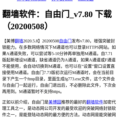
翻墙软件：自由门_v7.80 下载
（20200508）
【美博
翻墙
2020.5.8】20200508
自由门
发布v7.80，增强突破封
锁能力。在多数网络情况下M通道也可以登录HTTPS网站。如
果A通道失败，可以尝试等5-10分钟再单独用M通道。自7.71
版起新增设M通道，缺省通道仍为A通道，如果A通道或F通道
不能使用，会自动切换到M通道，也可以在“设置”窗口设置直
接使用M通道。自由门7.73版初次运行M通道时，会在当前目
录下产生一个ftmp目录，里面生成fg773.exe文件，这个文件会
与自由门一起运行，自由门退出后，不必删除此文件，下次会
再用到。M通道暂时不支持https。
正如以前介绍，自由门是
美博园
推荐的最好的
翻墙软件
加密代
理工具之一，是动态网公司开发的最受欢迎的突破网络封锁软
件之一，是能登陆动态网的最方便的方法。动态网是能突破网