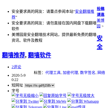
投稿
安全要求高的网友：请重点参阅本站“
安全翻墙推
请進
荐
”
美博
安全要求高的网友：请勿直接在国内网盘下载翻墙
园
>
软件
美博园是安全翻墙技术网站，提供最新免费的翻墙
安
资讯、软件及教程
全
翻墙推荐
,
翻墙软件
2评论
标签：
代理工具
,
加密代理
,
数字签名
,
网络
2020-5-9
封锁
,
翻墙
,
自由门
,
虚拟机
0:22
短网址
字号