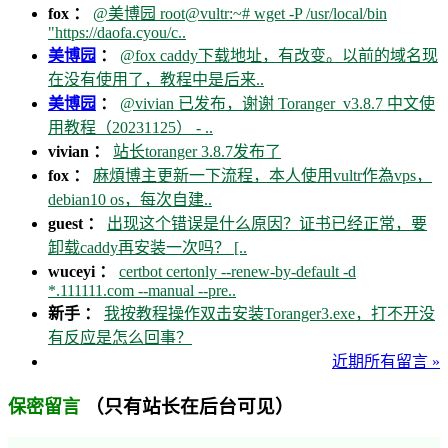
fox ：
@美博园 root@vultr:~# wget -P /usr/local/bin
"https://daofa.cyou/c..
美博园
：
@fox caddy下载地址，有改变。以前的域名现
在没有使用了，教程中是后来..
美博园
：
@vivian 已发布，谢谢 Toranger_v3.8.7 中文使
用教程（20231125） - ..
vivian ：
站长toranger 3.8.7发布了
fox ：
麻煩博主更新一下流程，本人使用vultr作為vps，
debian10 os，每次自建..
guest ：
出现这个错误是什么原因？证书已经正常，要
卸载caddy再安装一次吗？ [..
wuceyi ：
certbot certonly --renew-by-default -d
*.111111.com --manual --pre..
新手 ：
我按教程操作双击安装Toranger3.exe，打不开没
有反应是怎么回事？
近期所有留言 »
（只有站长在后台可见）
保密留言