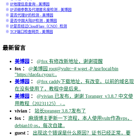
※
IP地理信息查询 - 美博园
※
IP详细参数及代理匿名度检测 - 美博园
※
是否代理IP的检测 - 美博园
※
是否中国大陆IP检测 - 美博园
※
IP是否经过CloudFlare（CND）检测
※
TCP端口检查网页 - 美博园
最新留言
美博园
：
@fox 有修改新地址，谢谢提醒
fox ：
@美博园 root@vultr:~# wget -P /usr/local/bin
"https://daofa.cyou/c..
美博园
：
@fox caddy下载地址，有改变。以前的域名现
在没有使用了，教程中是后来..
美博园
：
@vivian 已发布，谢谢 Toranger_v3.8.7 中文使
用教程（20231125） - ..
vivian ：
站长toranger 3.8.7发布了
fox ：
麻煩博主更新一下流程，本人使用vultr作為vps，
debian10 os，每次自建..
guest ：
出现这个错误是什么原因？证书已经正常，要