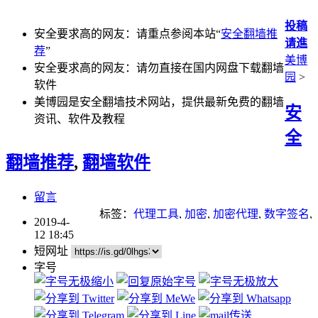
投稿
安全要求高的网友：请重点参阅本站“
安全翻墙推
请進
荐
”
美博
安全要求高的网友：请勿直接在国内网盘下载翻墙
园
>
软件
美博园是安全翻墙技术网站，提供最新免费的翻墙
安
资讯、软件及教程
全
翻墙推荐
,
翻墙软件
留言
标签：
代理工具
,
加密
,
加密代理
,
数字签名
,
2019-4-
网络封锁
,
翻墙
,
自由门
,
虚拟机
12 18:45
短网址
字号