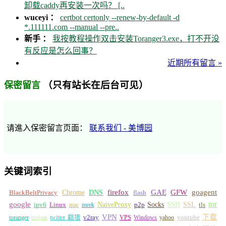
卸载caddy再安装一次吗？ [..
wuceyi ：
certbot certonly --renew-by-default -d
*.111111.com --manual --pre..
新手 ：
我按教程操作双击安装Toranger3.exe，打不开没
有反应是怎么回事？
近期所有留言 »
（只有站长在后台可见）
保密留言
请進入保密留言页面：
联系我们 - 美博园
关键词索引
GFW
Chrome
firefox
GAE
goagent
BlackBeltPrivacy
DNS
flash
tor
google
Socks
NaiveProxy
p2p
SSH
SSL
ipv6
Linux
mac
meek
tls
VPN
v2ray
下载
toranger
trojan
twitter 翻墙
VPS
Windows
yahoo
youtube