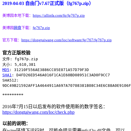
2019-04-03 自由门v7.67正式版（fg767p.zip）
美博园本地下载：
https://allinfa.com/fq/fg767p.zip
美博园
网盘
下载：
fg767p.zip
官方下载：
https://dongtaiwang.com/loc/software/fg/767/fg767p.zip
官方正版校验
文件: fg767p.zip
大小: 5,610,381
MD5
: 31210F556AE3886CC05E071A57D79F3D
SHA1
: D4FD26ED546A016F1CA1E60BD08951C3AD0F9CC7
SHA512:
9DC49B21592AFF1A4644911A697A70708381B08C34E6C88A0E9106F
*********
2016年7月15日以后发布的软件使用新的数字签名：
https://dongtaiwang.com/loc/check.php
以前的说明：
在wine环境下运行时，可能会提示需要mfc42u.dll文件。可以