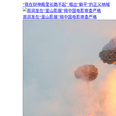
“我在财神殿里长跪不起” 唱出“躺平”的正义呐喊
周润发在“釜山影展”揭中国电影审查严格