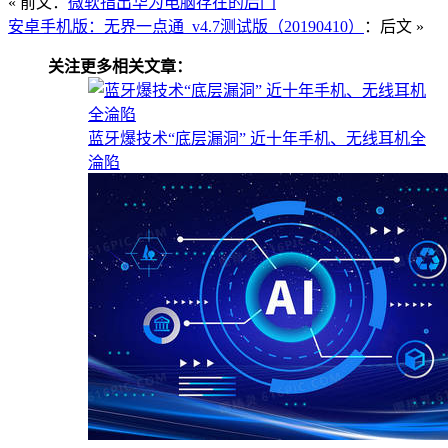
« 前文：
微软指出华为电脑存在的后门
安卓手机版：无界一点通_v4.7测试版（20190410）
：后文 »
关注更多相关文章：
蓝牙爆技术“底层漏洞” 近十年手机、无线耳机全
淪陷