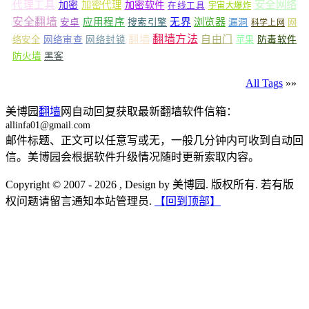
安全网络
代理工具
加密
加密代理
加密软件
在线工具
宇宙大爆炸
安全翻墙
浏览器
应用程序
无界
安卓
搜索引擎
漏洞
网
科学上网
翻墙
翻墙方法
自由门
络安全
网络审查
网络封锁
苹果
防毒软件
防火墙
黑客
All Tags
»»
美博园
翻墙
网自动回复获取最新翻墙软件信箱：
allinfa01@gmail.com
邮件标题、正文可以任意写或无，一般几分钟内可收到自动回
信。美博园会根据软件升级情况随时更新索取内容。
Copyright © 2007 - 2026 , Design by 美博园. 版权所有. 若有版
权问题请留言通知本站管理员.
【回到顶部】