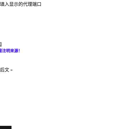
置 -> 填入显示的代理端口
。
园
接注明来源！
后文 »