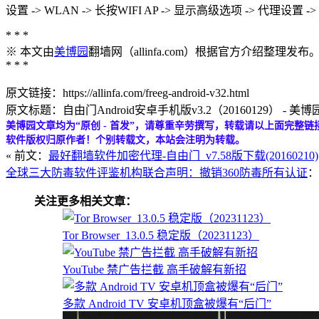
设置 -> WLAN -> 长按WIFI AP -> 显示高级选项 -> 代理设
* * *
※ 本文由
美博园
翻墙网（allinfa.com）根据官方介绍整理发布
* * *
原文链接：https://allinfa.com/freeg-android-v32.html
原文标题：自由门Android安卓手机版v3.2（20160129） - 美博
美博园文章均为“原创 - 首发”，请尊重辛劳撰写，转载请以上面完整链
软件版权归原作者！个别转载文，本站会注明为转载。
« 前文：
最好翻墙软件加密代理-自由门_v7.58版下载(20160210)
全球三大防毒软件评鉴机构联合声明：撤销360防毒所有认证
：
关注更多相关文章：
Tor Browser_13.0.5 稳定版（20231123）
YouTube 禁广告拦截 高手破解有新招
多款 Android TV 安卓机顶盒被爆有“后门”