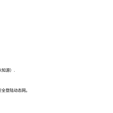
（未知源）.
安全登陆动态网。