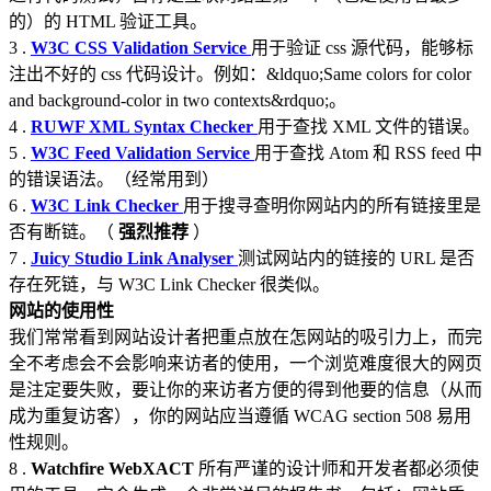
的）的 HTML 验证工具。
3 .
W3C CSS Validation Service
用于验证 css 源代码，能够标
注出不好的 css 代码设计。例如：&ldquo;Same colors for color
and background-color in two contexts&rdquo;。
4 .
RUWF XML Syntax Checker
用于查找 XML 文件的错误。
5 .
W3C Feed Validation Service
用于查找 Atom 和 RSS feed 中
的错误语法。（经常用到）
6 .
W3C Link Checker
用于搜寻查明你网站内的所有链接里是
否有断链。（
强烈推荐
）
7 .
Juicy Studio Link Analyser
测试网站内的链接的 URL 是否
存在死链，与 W3C Link Checker 很类似。
网站的使用性
我们常常看到网站设计者把重点放在怎网站的吸引力上，而完
全不考虑会不会影响来访者的使用，一个浏览难度很大的网页
是注定要失败，要让你的来访者方便的得到他要的信息（从而
成为重复访客），你的网站应当遵循 WCAG section 508 易用
性规则。
8 .
Watchfire WebXACT
所有严谨的设计师和开发者都必须使