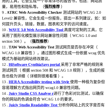
用的工具，它会生成一个非常详尽的报告书，包括：网站质
量，易用性和隐私等。（
强烈推荐
）
9 .
ATRC Web Accessibility Checker
测试网站的 WCAG 2.0
Level2 兼容性，它会生成一份报告，提出一系列建议，如：如
何提升页头，链接，数据，图表和文字的访问速度。
10 .
WAVE 3.0 Web Accessibility Tool
高度可定制的工具，它
采用了图形化模型展示网站兼容性问题（ WCAG 1.0 and
section 508 ）。（
强烈推荐
）
11 .
TAW Web Accessibility Test
测试网页是否存在冲突（
WCAG 1.0 兼容性 ），通过图形模式生成一份依据 wcag 优先
模式为基础的网站修改建议。
12 .
HiSoftware CynthiaSays p
ortal
采用了非常严格的规则来
测试网页（ 根据 section 508 和 WCAG 1.0 规则 ），生成的报
告也极为详细（ 详细到很难看懂 ）。
13 .
HERA Accessibility testing with Style
使用一种极为复杂但
容易理解方式指出网页的 wcag1.0 兼容性问题。
14 .
Juicy Studio CSS Analyse r
进行了色彩对比测试，以确保
你的网站的色调会符合 WCAG 1.0 的要求。
15 .
Juiciy Studio Readability Test
分析你网站上的文字是否有