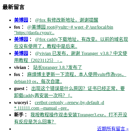
最新留言
美博园
：
@fox 有修改新地址，谢谢提醒
fox ：
@美博园 root@vultr:~# wget -P /usr/local/bin
"https://daofa.cyou/c..
美博园
：
@fox caddy下载地址，有改变。以前的域名现
在没有使用了，教程中是后来..
美博园
：
@vivian 已发布，谢谢 Toranger_v3.8.7 中文使
用教程（20231125） - ..
vivian ：
站长toranger 3.8.7发布了
fox ：
麻煩博主更新一下流程，本人使用vultr作為vps，
debian10 os，每次自建..
guest ：
出现这个错误是什么原因？证书已经正常，要
卸载caddy再安装一次吗？ [..
wuceyi ：
certbot certonly --renew-by-default -d
*.111111.com --manual --pre..
新手 ：
我按教程操作双击安装Toranger3.exe，打不开没
有反应是怎么回事？
近期所有留言 »