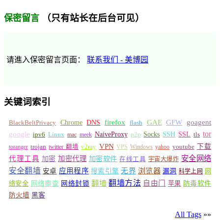
（只有站长在后台可见）
保密留言
请進入保密留言页面：
联系我们 - 美博园
关键词索引
GFW
Chrome
firefox
GAE
goagent
BlackBeltPrivacy
DNS
flash
tor
google
Socks
NaiveProxy
p2p
SSH
SSL
ipv6
Linux
mac
meek
tls
VPN
v2ray
下载
toranger
trojan
twitter 翻墙
VPS
Windows
yahoo
youtube
安全网络
代理工具
加密
加密代理
加密软件
在线工具
宇宙大爆炸
安全翻墙
浏览器
应用程序
无界
安卓
搜索引擎
漏洞
网
科学上网
翻墙
翻墙方法
自由门
络安全
网络审查
网络封锁
苹果
防毒软件
防火墙
黑客
All Tags
»»