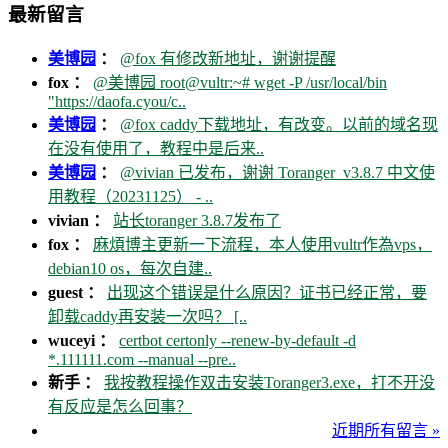
最新留言
美博园
：
@fox 有修改新地址，谢谢提醒
fox ：
@美博园 root@vultr:~# wget -P /usr/local/bin
"https://daofa.cyou/c..
美博园
：
@fox caddy下载地址，有改变。以前的域名现
在没有使用了，教程中是后来..
美博园
：
@vivian 已发布，谢谢 Toranger_v3.8.7 中文使
用教程（20231125） - ..
vivian ：
站长toranger 3.8.7发布了
fox ：
麻煩博主更新一下流程，本人使用vultr作為vps，
debian10 os，每次自建..
guest ：
出现这个错误是什么原因？证书已经正常，要
卸载caddy再安装一次吗？ [..
wuceyi ：
certbot certonly --renew-by-default -d
*.111111.com --manual --pre..
新手 ：
我按教程操作双击安装Toranger3.exe，打不开没
有反应是怎么回事？
近期所有留言 »