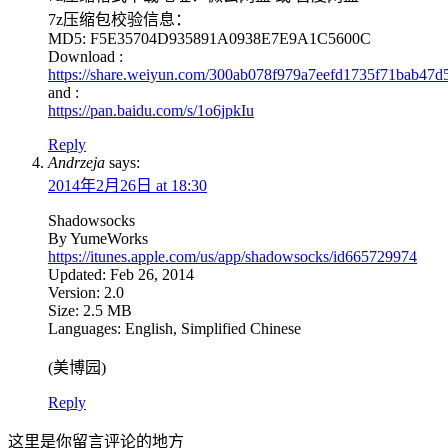
7z压缩包校验信息：
MD5: F5E35704D935891A0938E7E9A1C5600C
Download :
https://share.weiyun.com/300ab078f979a7eefd1735f71bab47d
and :
https://pan.baidu.com/s/1o6jpkIu
Reply
Andrzeja
says:
2014年2月26日 at 18:30
Shadowsocks
By YumeWorks
https://itunes.apple.com/us/app/shadowsocks/id665729974
Updated: Feb 26, 2014
Version: 2.0
Size: 2.5 MB
Languages: English, Simplified Chinese
(美博园)
Reply
这里是你留言评论的地方