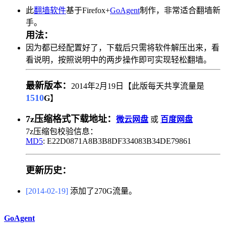
此
翻墙软件
基于Firefox+
GoAgent
制作，非常适合翻墙新
手。
用法：
因为都已经配置好了，下载后只需将软件解压出来，看
看说明，按照说明中的两步操作即可实现轻松翻墙。
最新版本：
2014年2月19日【此版每天共享流量是
1510
G
】
7z压缩格式下载地址：
微云网盘
或
百度网盘
7z压缩包校验信息：
MD5
: E22D0871A8B3B8DF334083B34DE79861
更新历史：
[2014-02-19]
添加了270G流量。
GoAgent