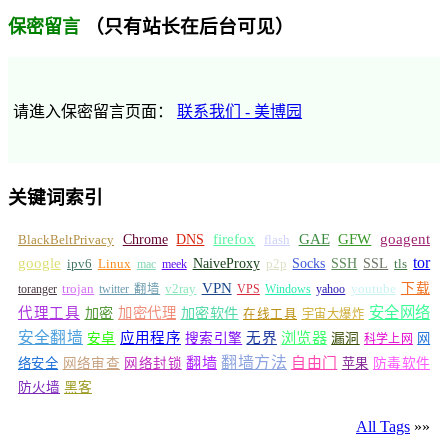
（只有站长在后台可见）
保密留言
请進入保密留言页面：
联系我们 - 美博园
关键词索引
GFW
Chrome
firefox
GAE
goagent
BlackBeltPrivacy
DNS
flash
tor
google
Socks
NaiveProxy
p2p
SSH
SSL
ipv6
Linux
mac
meek
tls
VPN
v2ray
下载
toranger
trojan
twitter 翻墙
VPS
Windows
yahoo
youtube
安全网络
代理工具
加密
加密代理
加密软件
在线工具
宇宙大爆炸
安全翻墙
浏览器
应用程序
无界
安卓
搜索引擎
漏洞
网
科学上网
翻墙
翻墙方法
自由门
络安全
网络审查
网络封锁
苹果
防毒软件
防火墙
黑客
All Tags
»»