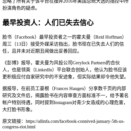
忽略了所有关于该平台在操弄2016年美国总统大选的指控中所
扮演角色的疑虑。
最早投资人：人们已失去信心
脸书（Facebook）最早投资者之一的霍夫曼（Reid Hoffman）
周三（13日）接受外媒采访指出，脸书现在已失去人们的信
任，且并未对近期丑闻做出妥善回应。
《彭博》报导，霍夫曼为风投公司Greylock Partners的合伙
人，也是领英（LinkedIn）平台联合创始人，他认为脸书应该
更积极应付自家研究中的不安迹象，但实际结果却令他失望。
据报导，在前员工豪根（Frances Haugen）分享数千页的内部
研究及文件后，揭露脸书在内容审查方面标准不一，给予著名
帐户特别待遇，同时提到Instagram对青少女造成的心理危害，
大打脸书形象。
原文链接：https://allinfa.com/facebook-connived-january-5th-us-
congress-riot.html