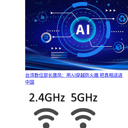
台湾数位部长唐凤：用AI穿越防火牆 把真相送进
中国