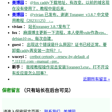
美博园
：
@fox caddy下载地址，有改变。以前的域名现
在没有使用了，教程中是后来..
美博园
：
@vivian 已发布，谢谢 Toranger_v3.8.7 中文使
用教程（20231125） - ..
vivian ：
站长toranger 3.8.7发布了
fox ：
麻煩博主更新一下流程，本人使用vultr作為vps，
debian10 os，每次自建..
guest ：
出现这个错误是什么原因？证书已经正常，要
卸载caddy再安装一次吗？ [..
wuceyi ：
certbot certonly --renew-by-default -d
*.111111.com --manual --pre..
新手 ：
我按教程操作双击安装Toranger3.exe，打不开没
有反应是怎么回事？
近期所有留言 »
（只有站长在后台可见）
保密留言
请進入保密留言页面：
联系我们 - 美博园