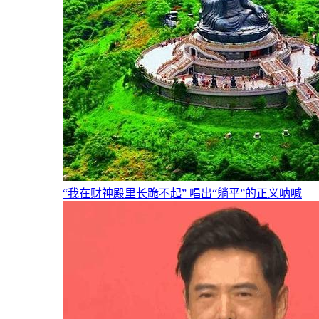
“我在财神殿里长跪不起” 唱出“躺平”的正义呐喊