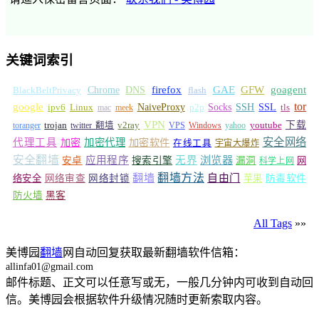
关键词索引
GFW
Chrome
firefox
GAE
goagent
BlackBeltPrivacy
DNS
flash
tor
google
Socks
NaiveProxy
p2p
SSH
SSL
ipv6
Linux
mac
meek
tls
VPN
v2ray
下载
toranger
trojan
twitter 翻墙
VPS
Windows
yahoo
youtube
安全网络
代理工具
加密
加密代理
加密软件
在线工具
宇宙大爆炸
安全翻墙
浏览器
应用程序
无界
安卓
搜索引擎
漏洞
网
科学上网
翻墙
翻墙方法
自由门
络安全
网络审查
网络封锁
苹果
防毒软件
防火墙
黑客
All Tags
»»
美博园
翻墙
网自动回复获取最新翻墙软件信箱：
allinfa01@gmail.com
邮件标题、正文可以任意写或无，一般几分钟内可收到自动回
信。美博园会根据软件升级情况随时更新索取内容。