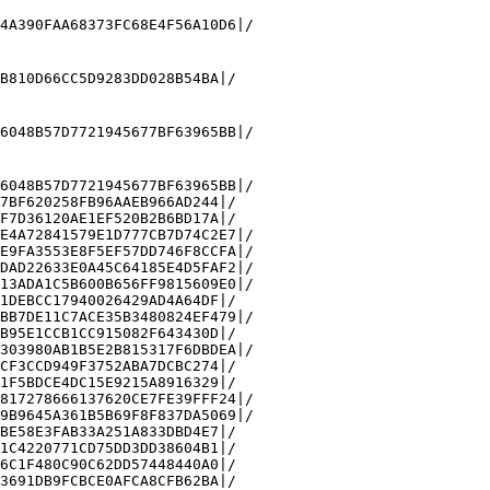
4A390FAA68373FC68E4F56A10D6|/

B810D66CC5D9283DD028B54BA|/

6048B57D7721945677BF63965BB|/

6048B57D7721945677BF63965BB|/

7BF620258FB96AAEB966AD244|/

F7D36120AE1EF520B2B6BD17A|/

E4A72841579E1D777CB7D74C2E7|/

E9FA3553E8F5EF57DD746F8CCFA|/

DAD22633E0A45C64185E4D5FAF2|/

13ADA1C5B600B656FF9815609E0|/

1DEBCC17940026429AD4A64DF|/

BB7DE11C7ACE35B3480824EF479|/

B95E1CCB1CC915082F643430D|/

303980AB1B5E2B815317F6DBDEA|/

CF3CCD949F3752ABA7DCBC274|/

1F5BDCE4DC15E9215A8916329|/

817278666137620CE7FE39FFF24|/

9B9645A361B5B69F8F837DA5069|/

BE58E3FAB33A251A833DBD4E7|/

1C4220771CD75DD3DD38604B1|/

6C1F480C90C62DD57448440A0|/

3691DB9FCBCE0AFCA8CFB62BA|/
