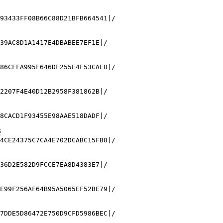
93433FF08B66C88D21BFB664541|/

39AC8D1A1417E4DBABEE7EF1E|/

86CFFA995F646DF255E4F53CAE0|/

2207F4E40D12B2958F381862B|/

8CACD1F93455E98AAE518DADF|/



4CE24375C7CA4E702DCABC15FB0|/

36D2E582D9FCCE7EA8D4383E7|/

E99F256AF64B95A5065EF52BE79|/

7DDE5D86472E750D9CFD5986BEC|/
