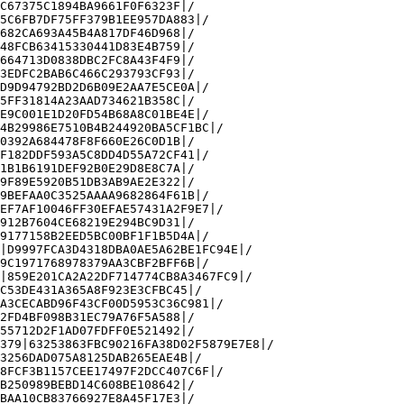
C67375C1894BA9661F0F6323F|/

5C6FB7DF75FF379B1EE957DA883|/

682CA693A45B4A817DF46D968|/

48FCB63415330441D83E4B759|/

664713D0838DBC2FC8A43F4F9|/

3EDFC2BAB6C466C293793CF93|/

D9D94792BD2D6B09E2AA7E5CE0A|/

5FF31814A23AAD734621B358C|/

E9C001E1D20FD54B68A8C01BE4E|/

4B29986E7510B4B244920BA5CF1BC|/

0392A684478F8F660E26C0D1B|/

F182DDF593A5C8DD4D55A72CF41|/

1B1B6191DEF92B0E29D8E8C7A|/

9F89E5920B51DB3AB9AE2E322|/

9BEFAA0C3525AAAA9682864F61B|/

EF7AF10046FF30EFAE57431A2F9E7|/

912B7604CE68219E294BC9D31|/

9177158B2EED5BC00BF1F1B5D4A|/

|D9997FCA3D4318DBA0AE5A62BE1FC94E|/

9C1971768978379AA3CBF2BFF6B|/

|859E201CA2A22DF714774CB8A3467FC9|/

C53DE431A365A8F923E3CFBC45|/

A3CECABD96F43CF00D5953C36C981|/

2FD4BF098B31EC79A76F5A588|/

55712D2F1AD07FDFF0E521492|/

379|63253863FBC90216FA38D02F5879E7E8|/

3256DAD075A8125DAB265EAE4B|/

8FCF3B1157CEE17497F2DCC407C6F|/

B250989BEBD14C608BE108642|/

BAA10CB83766927E8A45F17E3|/
