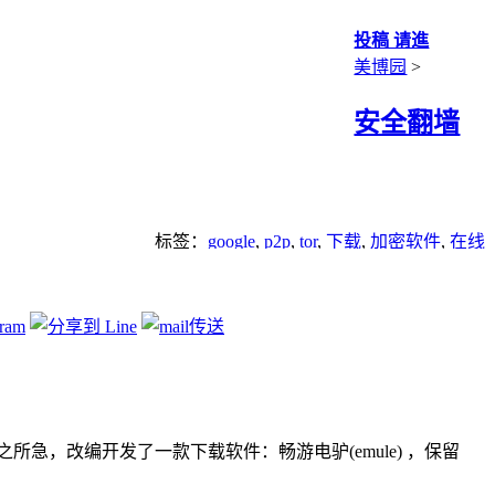
投稿 请進
美博园
>
安全翻墙
标签：
google
,
p2p
,
tor
,
下载
,
加密软件
,
在线
工具
,
翻墙
急，改编开发了一款下载软件：畅游电驴(emule) ，保留