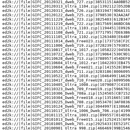
ed2k://|file|GIFC_20120321_dweb_727.zip|3853115|AA0BB52
ed2k://|file|GIFC_20120313_Ultra_1104.zip|1392112|D52DB
ed2k://|file|GIFC_20120313_dweb_726.zip|3831947|9D6A131
ed2k://|file|GIFC_20120122_dweb_725.zip|3798530|92AA2AF
ed2k://|file|GIFC_20111229_dweb_723.zip|3825403|612B347
ed2k://|file|GIFC_20111219_dweb_722.zip|3817569|A6BDC0A
ed2k://|file|GIFC_20111123_ultra_1103.zip|1194451|E0926
ed2k://|file|GIFC_20111108_dweb_721.zip|3771795|7DE63B6
ed2k://|file|GIFC_20111105_Ultra_1102.zip|1263480|E64BF
ed2k://|file|GIFC_20111014_dweb_FreeU23.zip|1737158|F2C
ed2k://|file|GIFC_20111006_dweb_719.zip|3728239|579385C
ed2k://|file|GIFC_20110817_Ultra_1017.zip|1058222|045E6
ed2k://|file|GIFC_20110722_dweb_715.zip|3719064|530C9D1
ed2k://|file|GIFC_20110628_dweb_713.zip|3788957|454DEF0
ed2k://|file|GIFC_20110604_Ultra_1012.rar|1042203|EB475
ed2k://|file|GIFC_20110604_dweb_FreeU21.zip|1415528|B94
ed2k://|file|GIFC_20110525_dweb_711.zip|3283186|8006095
ed2k://|file|GIFC_20110522_Ultra_1010.zip|1046499|1A629
ed2k://|file|GIFC_20110417_dweb_710_FreeU20.zip|6099506
ed2k://|file|GIFC_20110405_Ultra_1008.zip|1079087|C41EE
ed2k://|file|GIFC_20110323_Dweb_709_FreeU19.zip|5966701
ed2k://|file|GIFC_20110306_Dweb_708a.zip|1524565|CB7152
ed2k://|file|GIFC_20110304_Dweb_FreeU18.zip|1351665|18E
ed2k://|file|GIFC_20110225_Dweb_708.zip|3053470|3AF0836
ed2k://|file|GIFC_20110124_Dweb_707.zip|3044997|E1386AE
ed2k://|file|GIFC_20110117_Ultra_1006_Dweb_706.zip|4199
ed2k://|file|GIFC_20101115_Ultra_1003.zip|899557|014D56
ed2k://|file|GIFC_20101013_Dweb_FreeU15.zip|1252415|6F9
ed2k://|file|GIFC_20101005_Dweb_705.zip|2925433|EE521FC
ed2k://|file|GIFC_20100901_Ultra_998.zip|466469|99B1546