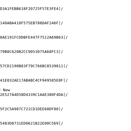
D3A1FEBB618F20725F57E3FE4|/

140ABA410F575EB788DAF246F|/

0AE191FCDDBFE447F7512A69B63|/

79B8C620B2CC9053075A68FC3|/

57CD2190B83F79C766BC8539811|/

41E032AE17ABABC4CF949585E8F|/

New

2E527A4D58D4339C1AAE380F4DA|/

5F2C5A987C721CD1DEE68DF80|/

5483D8731ED0621B22E00C569|/
