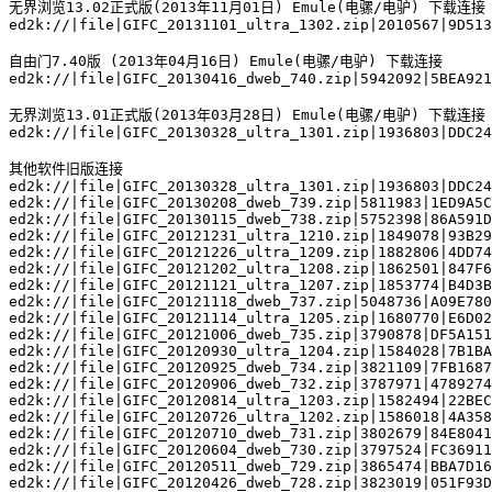
无界浏览13.02正式版(2013年11月01日) Emule(电骡/电驴) 下载连接

ed2k://|file|GIFC_20131101_ultra_1302.zip|2010567|9D513
自由门7.40版 (2013年04月16日) Emule(电骡/电驴) 下载连接

ed2k://|file|GIFC_20130416_dweb_740.zip|5942092|5BEA921
无界浏览13.01正式版(2013年03月28日) Emule(电骡/电驴) 下载连接

ed2k://|file|GIFC_20130328_ultra_1301.zip|1936803|DDC24
其他软件旧版连接

ed2k://|file|GIFC_20130328_ultra_1301.zip|1936803|DDC24
ed2k://|file|GIFC_20130208_dweb_739.zip|5811983|1ED9A5C
ed2k://|file|GIFC_20130115_dweb_738.zip|5752398|86A591D
ed2k://|file|GIFC_20121231_ultra_1210.zip|1849078|93B29
ed2k://|file|GIFC_20121226_ultra_1209.zip|1882806|4DD74
ed2k://|file|GIFC_20121202_ultra_1208.zip|1862501|847F6
ed2k://|file|GIFC_20121121_ultra_1207.zip|1853774|B4D3B
ed2k://|file|GIFC_20121118_dweb_737.zip|5048736|A09E780
ed2k://|file|GIFC_20121114_ultra_1205.zip|1680770|E6D02
ed2k://|file|GIFC_20121006_dweb_735.zip|3790878|DF5A151
ed2k://|file|GIFC_20120930_ultra_1204.zip|1584028|7B1BA
ed2k://|file|GIFC_20120925_dweb_734.zip|3821109|7FB1687
ed2k://|file|GIFC_20120906_dweb_732.zip|3787971|4789274
ed2k://|file|GIFC_20120814_ultra_1203.zip|1582494|22BEC
ed2k://|file|GIFC_20120726_ultra_1202.zip|1586018|4A358
ed2k://|file|GIFC_20120710_dweb_731.zip|3802679|84E8041
ed2k://|file|GIFC_20120604_dweb_730.zip|3797524|FC36911
ed2k://|file|GIFC_20120511_dweb_729.zip|3865474|BBA7D16
ed2k://|file|GIFC_20120426_dweb_728.zip|3823019|051F93D