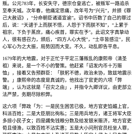
叛。公元783年，长安失守，德宗仓皇逃亡，被叛军一路追杀
至奉天城。次年春，他痛定思痛，改年号为“兴元”，并颁《罪
己大赦诏》，“分命朝臣诸道宣谕”。诏书中历数了自己的罪过
后，说：“天谴于上而朕不悟，人怨于下而朕不知”，“上累于
祖宗，下负于蒸庶，痛心疾首，罪实在予”。此诏文字真挚动
人，很有感召力，颁后，“四方人心大悦”，“士卒皆感泣”，民
心军心为之大振，局势因而大变。不久，动乱即告平息。
1679年的大地震，对于正忙于平定三藩叛乱的康熙帝（清圣
祖）来说，是一个不小的警策。他赶紧「诏发内币十万赈
恤」，接着又告预群臣：「朕躬不德，政治未协，致兹地震示
警。」康熙帝的态度是真诚的，他找出了官吏的六项「弊
端」，认为这就是「召灾之由」，并指令九卿详议，由吏部立
法严禁，务期尽除积弊。
这六项「弊政「为：一是民生困苦已极，地方官吏馅媚上官，
科派百姓；二是大臣朋比徇私；三是用兵地方，诸王将军大臣
多掠小民子女；四是蠲免钱粮分数及给发银米赈济，地方官吏
荀且侵渔，以致百姓不沾实惠；五是大小问刑官员枉坐人罪，