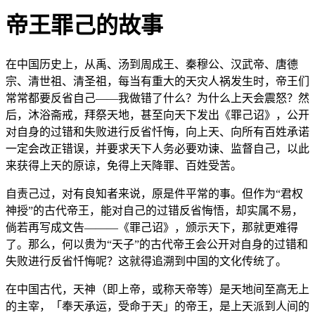
帝王罪己的故事
在中国历史上，从禹、汤到周成王、秦穆公、汉武帝、唐德
宗、清世祖、清圣祖，每当有重大的天灾人祸发生时，帝王们
常常都要反省自己——我做错了什么？为什么上天会震怒？然
后，沐浴斋戒，拜祭天地，甚至向天下发出《罪己诏》，公开
对自身的过错和失败进行反省忏悔，向上天、向所有百姓承诺
一定会改正错误，并要求天下人务必要劝谏、监督自己，以此
来获得上天的原谅，免得上天降罪、百姓受苦。
自责己过，对有良知者来说，原是件平常的事。但作为“君权
神授”的古代帝王，能对自己的过错反省悔悟，却实属不易，
倘若再写成文告———《罪己诏》，颁示天下，那就更难得
了。那么，何以贵为“天子”的古代帝王会公开对自身的过错和
失败进行反省忏悔呢？这就得追溯到中国的文化传统了。
在中国古代，天神（即上帝，或称天帝等）是天地间至高无上
的主宰，「奉天承运，受命于天」的帝王，是上天派到人间的