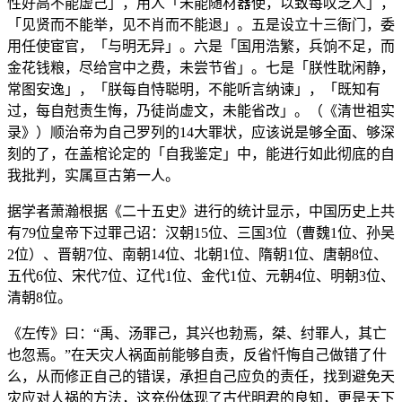
性好高不能虚己」，用人「未能随材器使，以致每叹乏人」，
「见贤而不能举，见不肖而不能退」。五是设立十三衙门，委
用任使宦官，「与明无异」。六是「国用浩繁，兵饷不足，而
金花钱粮，尽给宫中之费，未尝节省」。七是「朕性耽闲静，
常图安逸」，「朕每自恃聪明，不能听言纳谏」，「既知有
过，每自尅责生悔，乃徒尚虚文，未能省改」。（《清世祖实
录》）顺治帝为自己罗列的14大罪状，应该说是够全面、够深
刻的了，在盖棺论定的「自我鉴定」中，能进行如此彻底的自
我批判，实属亘古第一人。
据学者萧瀚根据《二十五史》进行的统计显示，中国历史上共
有79位皇帝下过罪己诏：汉朝15位、三国3位（曹魏1位、孙吴
2位）、晋朝7位、南朝14位、北朝1位、隋朝1位、唐朝8位、
五代6位、宋代7位、辽代1位、金代1位、元朝4位、明朝3位、
清朝8位。
《左传》曰：“禹、汤罪己，其兴也勃焉，桀、纣罪人，其亡
也忽焉。”在天灾人祸面前能够自责，反省忏悔自己做错了什
么，从而修正自己的错误，承担自己应负的责任，找到避免天
灾应对人祸的方法，这充份体现了古代明君的良知，更是天下