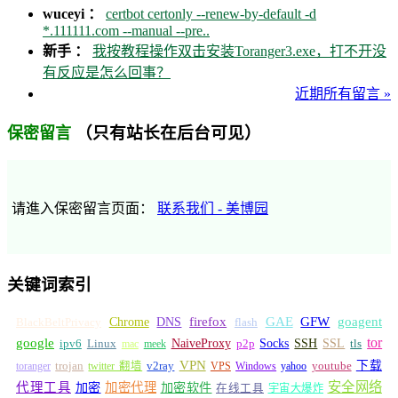
wuceyi ：
certbot certonly --renew-by-default -d
*.111111.com --manual --pre..
新手 ：
我按教程操作双击安装Toranger3.exe，打不开没
有反应是怎么回事？
近期所有留言 »
（只有站长在后台可见）
保密留言
请進入保密留言页面：
联系我们 - 美博园
关键词索引
GFW
Chrome
firefox
GAE
goagent
BlackBeltPrivacy
DNS
flash
tor
google
Socks
NaiveProxy
p2p
SSH
SSL
ipv6
Linux
mac
meek
tls
VPN
v2ray
下载
toranger
trojan
twitter 翻墙
VPS
Windows
yahoo
youtube
安全网络
代理工具
加密
加密代理
加密软件
在线工具
宇宙大爆炸