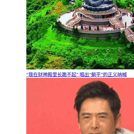
“我在财神殿里长跪不起” 唱出“躺平”的正义呐喊