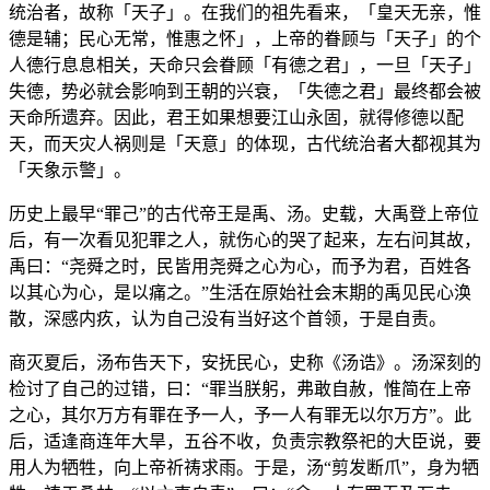
统治者，故称「天子」。在我们的祖先看来，「皇天无亲，惟
德是辅；民心无常，惟惠之怀」，上帝的眷顾与「天子」的个
人德行息息相关，天命只会眷顾「有德之君」，一旦「天子」
失德，势必就会影响到王朝的兴衰，「失德之君」最终都会被
天命所遗弃。因此，君王如果想要江山永固，就得修德以配
天，而天灾人祸则是「天意」的体现，古代统治者大都视其为
「天象示警」。
历史上最早“罪己”的古代帝王是禹、汤。史载，大禹登上帝位
后，有一次看见犯罪之人，就伤心的哭了起来，左右问其故，
禹曰：“尧舜之时，民皆用尧舜之心为心，而予为君，百姓各
以其心为心，是以痛之。”生活在原始社会末期的禹见民心涣
散，深感内疚，认为自己没有当好这个首领，于是自责。
商灭夏后，汤布告天下，安抚民心，史称《汤诰》。汤深刻的
检讨了自己的过错，曰：“罪当朕躬，弗敢自赦，惟简在上帝
之心，其尔万方有罪在予一人，予一人有罪无以尔万方”。此
后，适逢商连年大旱，五谷不收，负责宗教祭祀的大臣说，要
用人为牺牲，向上帝祈祷求雨。于是，汤“剪发断爪”，身为牺