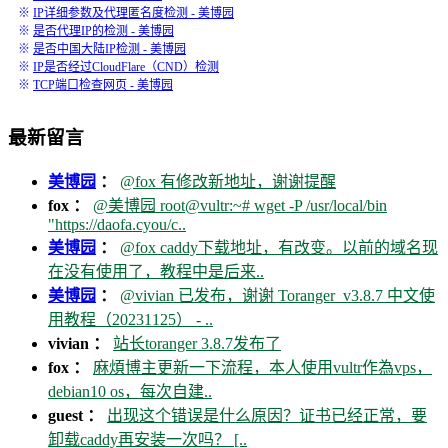
※
IP详细参数及代理匿名度检测 - 美博园
※
是否代理IP的检测 - 美博园
※
是否中国大陆IP检测 - 美博园
※
IP是否经过CloudFlare（CND）检测
※
TCP端口检查网页 - 美博园
最新留言
美博园
：
@fox 有修改新地址，谢谢提醒
fox ：
@美博园 root@vultr:~# wget -P /usr/local/bin
"https://daofa.cyou/c..
美博园
：
@fox caddy下载地址，有改变。以前的域名现
在没有使用了，教程中是后来..
美博园
：
@vivian 已发布，谢谢 Toranger_v3.8.7 中文使
用教程（20231125） - ..
vivian ：
站长toranger 3.8.7发布了
fox ：
麻煩博主更新一下流程，本人使用vultr作為vps，
debian10 os，每次自建..
guest ：
出现这个错误是什么原因？证书已经正常，要
卸载caddy再安装一次吗？ [..