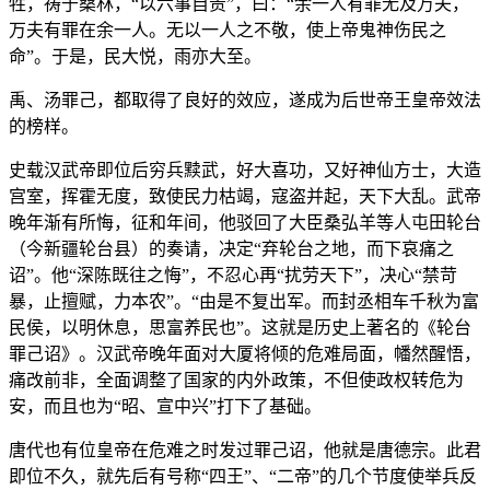
牲，祷于桑林，“以六事自责”，曰：“余一人有罪无及万夫，
万夫有罪在余一人。无以一人之不敬，使上帝鬼神伤民之
命”。于是，民大悦，雨亦大至。
禹、汤罪己，都取得了良好的效应，遂成为后世帝王皇帝效法
的榜样。
史载汉武帝即位后穷兵黩武，好大喜功，又好神仙方士，大造
宫室，挥霍无度，致使民力枯竭，寇盗并起，天下大乱。武帝
晚年渐有所悔，征和年间，他驳回了大臣桑弘羊等人屯田轮台
（今新疆轮台县）的奏请，决定“弃轮台之地，而下哀痛之
诏”。他“深陈既往之悔”，不忍心再“扰劳天下”，决心“禁苛
暴，止擅赋，力本农”。“由是不复出军。而封丞相车千秋为富
民侯，以明休息，思富养民也”。这就是历史上著名的《轮台
罪己诏》。汉武帝晚年面对大厦将倾的危难局面，幡然醒悟，
痛改前非，全面调整了国家的内外政策，不但使政权转危为
安，而且也为“昭、宣中兴”打下了基础。
唐代也有位皇帝在危难之时发过罪己诏，他就是唐德宗。此君
即位不久，就先后有号称“四王”、“二帝”的几个节度使举兵反