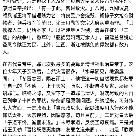
恐吓索诈；六是包衣下人及诸王贝勒大臣家人侵占小民生理。
康熙皇帝指出：「有一于此，皆是致灾。」八月，九卿议复：
领兵诸王将军借通贱为名，将良民庐舍烧毁，掳掠子女抢夺财
物者，领兵将军等革职，诸王贝勒等交宗人府从重治罪。「其
掳掠人口，仍给本家「。以福建地区为例，清军在征讨「三
藩」的战争中，撤军时「驱掳男妇两万余人」，福建总督姚启
圣悉令赎还为民。此外，江西、浙江被赎免的俘奴都有数万
人。
在古代皇帝中，罪己次数最多的要算是清世祖顺治皇帝了。这
位少年天子亲政后，自然灾害很多，「水旱累见，地震屡
闻」，「冬雷春雪，陨石雨土」。他把这一切自然现象都归罪
于自己的「不德」，上干天咎，所以，不断自我反省，屡屡下
诏罪己。临终之际，又留下了一道罪己遗诏，淋漓尽致的为自
己列举了十四条罪状，条条都是原则问题。归纳起来，可分作
七大方面：一是政治上「自亲政以来，纪纲法度用人行政不能
仰法太祖、太宗谟烈，因循悠忽，苟且目前。」二是对皇太后
「子道不终，诚悃未遂。」未尽孝道，反使圣母哀痛。三是对
诸王贝勒「晋接既恩惠緮鲜，友爱之道未周」。」四是「朕夙