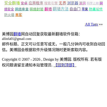
安全翻墙
浏览器
应用程序
无界
安卓
搜索引擎
漏洞
网
科学上网
翻墙
翻墙方法
自由门
络安全
网络审查
网络封锁
苹果
防毒软件
防火墙
黑客
All Tags
»»
美博园
翻墙
网自动回复获取最新翻墙软件信箱：
allinfa01@gmail.com
邮件标题、正文可以任意写或无，一般几分钟内可收到自动回
信。美博园会根据软件升级情况随时更新索取内容。
Copyright © 2007 - 2026 , Design by 美博园. 版权所有. 若有版
权问题请留言通知本站管理员.
【回到顶部】