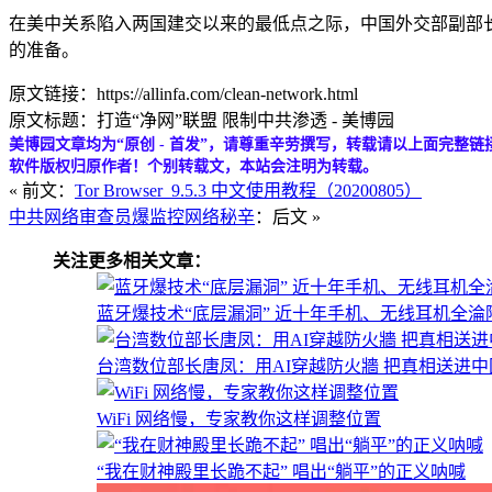
在美中关系陷入两国建交以来的最低点之际，中国外交部副部
的准备。
原文链接：https://allinfa.com/clean-network.html
原文标题：打造“净网”联盟 限制中共渗透 - 美博园
美博园文章均为“原创 - 首发”，请尊重辛劳撰写，转载请以上面完整链
软件版权归原作者！个别转载文，本站会注明为转载。
« 前文：
Tor Browser_9.5.3 中文使用教程（20200805）
中共网络审查员爆监控网络秘辛
：后文 »
关注更多相关文章：
蓝牙爆技术“底层漏洞” 近十年手机、无线耳机全淪
台湾数位部长唐凤：用AI穿越防火牆 把真相送进中
WiFi 网络慢，专家教你这样调整位置
“我在财神殿里长跪不起” 唱出“躺平”的正义呐喊