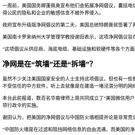
一周前，美国国务卿蓬佩奥宣布他们会拓展净网倡议，囊括电
得公民的隐私和企业的敏感信息不被外界侵入。
政府宣布升级版净网倡议的第二天，美国总统特朗普就签署了两项
美国南卡罗来纳州大学管理学教授谢田表示，这项净网倡议旨
“这项倡议从供应商、海底电缆、基础设施和软硬件等各个方面
净网是在“筑墙”还是“拆墙”？
虽然不少关注美国国家安全的人士支持这项倡议，但也有一些
不受信任的中方软件，听上去就像是在建造一堵泾渭分明的网
本台此前报道，数百名华裔律师上周共同成立了“美国微信用户
项行政令的实施。
谢田认为，把美国的净网倡议与中国防火墙相提并论是非常荒
“中国防火墙是在过滤和阻挡网络信息的自由流通，而美国的净