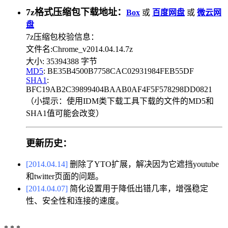
7z格式压缩包下载地址：
Box
或
百度网盘
或
微云网
盘
7z压缩包校验信息：
文件名:Chrome_v2014.04.14.7z
大小: 35394388 字节
MD5
: BE35B4500B7758CAC02931984FEB55DF
SHA1
:
BFC19AB2C39899404BAAB0AF4F5F578298DD0821
（小提示：使用IDM类下载工具下载的文件的MD5和
SHA1值可能会改变）
更新历史：
[2014.04.14]
删除了YTO扩展，解决因为它遮挡youtube
和twitter页面的问题。
[2014.04.07]
简化设置用于降低出错几率，增强稳定
性、安全性和连接的速度。