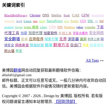
关键词索引
GFW
Chrome
firefox
GAE
goagent
BlackBeltPrivacy
DNS
flash
tor
google
Socks
NaiveProxy
p2p
SSH
SSL
ipv6
Linux
mac
meek
tls
VPN
v2ray
下载
toranger
trojan
twitter 翻墙
VPS
Windows
yahoo
youtube
安全网络
代理工具
加密
加密代理
加密软件
在线工具
宇宙大爆炸
安全翻墙
浏览器
应用程序
无界
安卓
搜索引擎
漏洞
网
科学上网
翻墙
翻墙方法
自由门
络安全
网络审查
网络封锁
苹果
防毒软件
防火墙
黑客
All Tags
»»
美博园
翻墙
网自动回复获取最新翻墙软件信箱：
allinfa01@gmail.com
邮件标题、正文可以任意写或无，一般几分钟内可收到自动回
信。美博园会根据软件升级情况随时更新索取内容。
Copyright © 2007 - 2026 , Design by 美博园. 版权所有. 若有版
权问题请留言通知本站管理员.
【回到顶部】