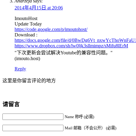
Andrzeja
says:
2014年4月15日 at 20:06
ImoutoHost
Update Today
https://code.google.com/p/imoutohost/
Download :
https://docs.google.com/file/d/0BwDg6Vt_nxwYcThoWnFaU1
https://www.dropbox.com/sh/lw0ljk3sllmimpz/sMifu8lErM
"下次更新会尝试解决Youtube的兼容性问题。 "
(imouto.host)
Reply
这里是你留言评论的地方
请留言
Name 称呼 (必需)
Mail 邮箱（不会公开） (必需)