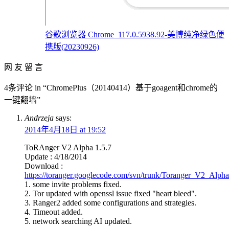
谷歌浏览器 Chrome_117.0.5938.92-美博纯净绿色便
携版(20230926)
网 友 留 言
4条评论 in “ChromePlus（20140414）基于goagent和chrome的
一键翻墙”
Andrzeja
says:
2014年4月18日 at 19:52
ToRAnger V2 Alpha 1.5.7
Update : 4/18/2014
Download :
https://toranger.googlecode.com/svn/trunk/Toranger_V2_Alpha
1. some invite problems fixed.
2. Tor updated with openssl issue fixed "heart bleed".
3. Ranger2 added some configurations and strategies.
4. Timeout added.
5. network searching AI updated.