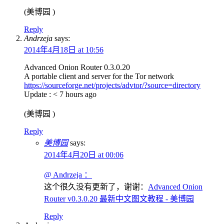
(美博园 )
Reply
Andrzeja
says:
2014年4月18日 at 10:56
Advanced Onion Router 0.3.0.20
A portable client and server for the Tor network
https://sourceforge.net/projects/advtor/?source=directory
Update : < 7 hours ago
(美博园 )
Reply
美博园
says:
2014年4月20日 at 00:06
@ Andrzeja ：
这个很久没有更新了，谢谢：
Advanced Onion
Router v0.3.0.20 最新中文图文教程 - 美博园
Reply