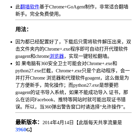
此
翻墙软件
基于Chrome+GoAgent制作，非常适合翻墙
新手。完全免费使用。
用法：
因为都已经配置好了，下载后只需将软件解压出来，双
击文件夹内的Chrome+.exe程序即可自动打开代理软件
goagent和chrome
浏览器
，实现一键轻松翻墙。
如 果电脑有360安全卫士可能会对Chrome+.exe和
python27.exe拦截，Chrome+.exe只是个启动程序，会一
并打开Chrome 浏览器和代理软件goagent，这么做是为
了方便新手，简化操作；而python27.exe是想要把
goagent的证书导入系统，如果不能成功导入 证书，那
么在访问Facebook、推特等网站时就可能出现证书错
误。所以，当360弹出警告窗口时请选择“允许操作”。
最新版本：
2014年4月14日【此版每天共享流量是
3960
G
】