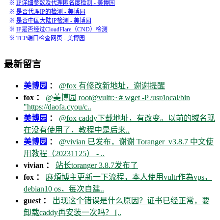
※
IP详细参数及代理匿名度检测 - 美博园
※
是否代理IP的检测 - 美博园
※
是否中国大陆IP检测 - 美博园
※
IP是否经过CloudFlare（CND）检测
※
TCP端口检查网页 - 美博园
最新留言
美博园
：
@fox 有修改新地址，谢谢提醒
fox ：
@美博园 root@vultr:~# wget -P /usr/local/bin
"https://daofa.cyou/c..
美博园
：
@fox caddy下载地址，有改变。以前的域名现
在没有使用了，教程中是后来..
美博园
：
@vivian 已发布，谢谢 Toranger_v3.8.7 中文使
用教程（20231125） - ..
vivian ：
站长toranger 3.8.7发布了
fox ：
麻煩博主更新一下流程，本人使用vultr作為vps，
debian10 os，每次自建..
guest ：
出现这个错误是什么原因？证书已经正常，要
卸载caddy再安装一次吗？ [..