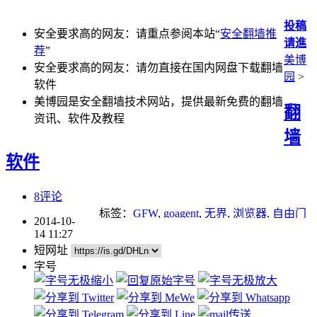
投稿
安全要求高的网友：请重点参阅本站“
安全翻墙推
请進
荐
”
美博
安全要求高的网友：请勿直接在国内网盘下载翻墙
园
>
软件
美博园是安全翻墙技术网站，提供最新免费的翻墙
翻
资讯、软件及教程
墙
软件
8评论
标签：
GFW
,
goagent
,
无界
,
浏览器
,
自由门
2014-10-
14 11:27
短网址
字号