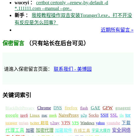
wuceyi ：
certbot certonly --renew-by-default -d
*.111111.com --manual --pre..
新手 ：
我按教程操作双击安装Toranger3.exe，打不开没
有反应是怎么回事？
近期所有留言 »
（只有站长在后台可见）
保密留言
请進入保密留言页面：
联系我们 - 美博园
关键词索引
GFW
Chrome
firefox
GAE
goagent
BlackBeltPrivacy
DNS
flash
tor
google
Socks
NaiveProxy
p2p
SSH
SSL
ipv6
Linux
mac
meek
tls
VPN
v2ray
下载
toranger
trojan
twitter 翻墙
VPS
Windows
yahoo
youtube
安全网络
代理工具
加密
加密代理
加密软件
在线工具
宇宙大爆炸