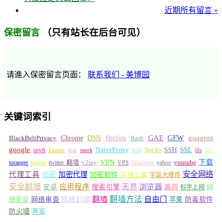
近期所有留言 »
（只有站长在后台可见）
保密留言
请進入保密留言页面：
联系我们 - 美博园
关键词索引
GFW
Chrome
firefox
GAE
goagent
BlackBeltPrivacy
DNS
flash
tor
google
Socks
NaiveProxy
p2p
SSH
SSL
ipv6
Linux
mac
meek
tls
VPN
v2ray
下载
toranger
trojan
twitter 翻墙
VPS
Windows
yahoo
youtube
安全网络
代理工具
加密
加密代理
加密软件
在线工具
宇宙大爆炸
安全翻墙
浏览器
应用程序
无界
安卓
搜索引擎
漏洞
网
科学上网
翻墙
翻墙方法
自由门
络安全
网络审查
网络封锁
苹果
防毒软件
防火墙
黑客