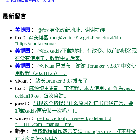
※
TCP端口检查网页 - 美博园
最新留言
美博园
：
@fox 有修改新地址，谢谢提醒
fox ：
@美博园 root@vultr:~# wget -P /usr/local/bin
"https://daofa.cyou/c..
美博园
：
@fox caddy下载地址，有改变。以前的域名现
在没有使用了，教程中是后来..
美博园
：
@vivian 已发布，谢谢 Toranger_v3.8.7 中文使
用教程（20231125） - ..
vivian ：
站长toranger 3.8.7发布了
fox ：
麻煩博主更新一下流程，本人使用vultr作為vps，
debian10 os，每次自建..
guest ：
出现这个错误是什么原因？证书已经正常，要
卸载caddy再安装一次吗？ [..
wuceyi ：
certbot certonly --renew-by-default -d
*.111111.com --manual --pre..
新手 ：
我按教程操作双击安装Toranger3.exe，打不开没
有反应是怎么回事？