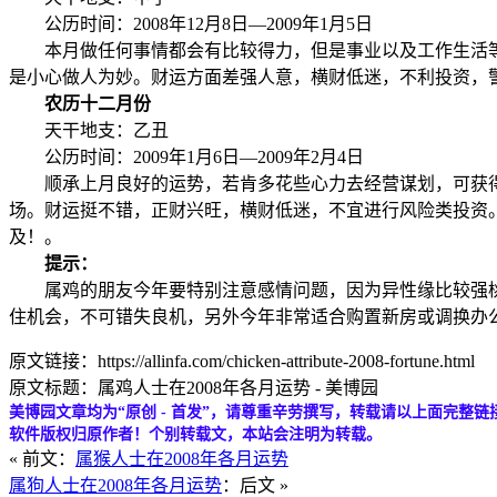
公历时间：2008年12月8日—2009年1月5日
本月做任何事情都会有比较得力，但是事业以及工作生活等
是小心做人为妙。财运方面差强人意，横财低迷，不利投资，
农历十二月份
天干地支：乙丑
公历时间：2009年1月6日—2009年2月4日
顺承上月良好的运势，若肯多花些心力去经营谋划，可获得
场。财运挺不错，正财兴旺，横财低迷，不宜进行风险类投资
及！。
提示：
属鸡的朋友今年要特别注意感情问题，因为异性缘比较强桃
住机会，不可错失良机，另外今年非常适合购置新房或调换办
原文链接：https://allinfa.com/chicken-attribute-2008-fortune.html
原文标题：属鸡人士在2008年各月运势 - 美博园
美博园文章均为“原创 - 首发”，请尊重辛劳撰写，转载请以上面完整链
软件版权归原作者！个别转载文，本站会注明为转载。
« 前文：
属猴人士在2008年各月运势
属狗人士在2008年各月运势
：后文 »