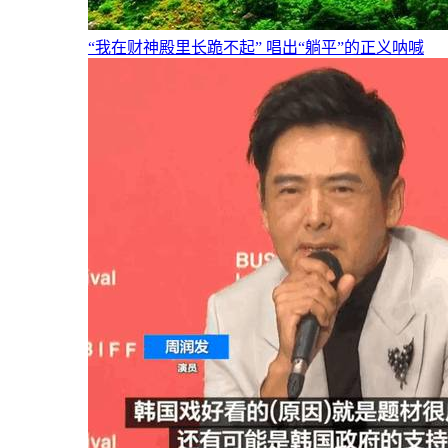
“我在财神殿里长跪不起” 唱出“躺平”的正义呐喊