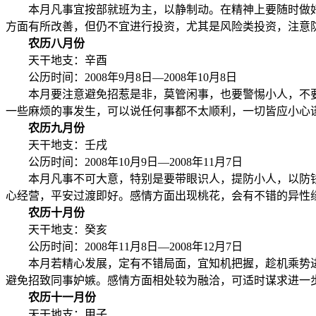
本月凡事宜按部就班为主，以静制动。在精神上要随时做好
方面有所改善，但仍不宜进行投资，尤其是风险类投资，注意
农历八月份
天干地支：辛酉
公历时间：2008年9月8日—2008年10月8日
本月要注意避免招惹是非，莫管闲事，也要警惕小人，不要
一些麻烦的事发生，可以说任何事都不太顺利，一切皆应小心
农历九月份
天干地支：壬戌
公历时间：2008年10月9日—2008年11月7日
本月凡事不可大意，特别是要带眼识人，提防小人，以防钱
心经营，平安过渡即好。感情方面出现桃花，会有不错的异性
农历十月份
天干地支：癸亥
公历时间：2008年11月8日—2008年12月7日
本月若精心发展，定有不错局面，宜知机把握，趁机乘势进
避免招致同事妒嫉。感情方面相处较为融洽，可适时谋求进一
农历十一月份
天干地支：甲子