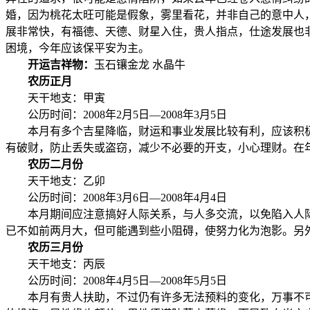
婚，因为桃花太旺可能是假象，雾里看花，并非自己的意中人
展非常快，有福德、天德、财星入住，贵人指点，仕途发展也
困境，今年应该保平安为主。
开运吉祥物：
玉石镶金龙 水晶牛
农历正月
天干地支：甲寅
公历时间：2008年2月5日—2008年3月5日
本月有多个吉星降临，财运和事业发展比较有利，应该积极
有破财，防止丢失或盗窃，减少不必要的开支，小心理财。在
农历二月份
天干地支：乙卯
公历时间：2008年3月6日—2008年4月4日
本月期间应注意搞好人际关系，与人多交流，以免陷入人际
已不如前两月大，但可能遇到些小阻碍，使努力化为泡影。另
农历三月份
天干地支：丙辰
公历时间：2008年4月5日—2008年5月5日
本月有贵人扶助，不过仍有许多无法预料的变化，万事不可