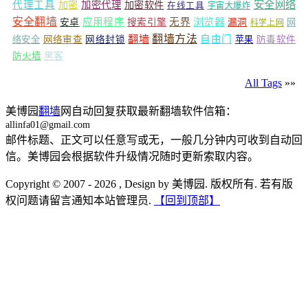
安全网络
代理工具
加密
加密代理
加密软件
在线工具
宇宙大爆炸
安全翻墙
浏览器
应用程序
无界
安卓
搜索引擎
漏洞
网
科学上网
翻墙
翻墙方法
自由门
络安全
网络审查
网络封锁
苹果
防毒软件
防火墙
黑客
All Tags
»»
美博园
翻墙
网自动回复获取最新翻墙软件信箱：
allinfa01@gmail.com
邮件标题、正文可以任意写或无，一般几分钟内可收到自动回
信。美博园会根据软件升级情况随时更新索取内容。
Copyright © 2007 - 2026 , Design by 美博园. 版权所有. 若有版
权问题请留言通知本站管理员.
【回到顶部】