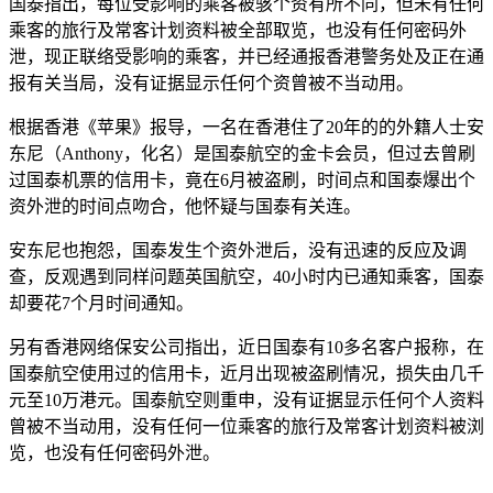
国泰指出，每位受影响的乘客被骇个资有所不同，但未有任何
乘客的旅行及常客计划资料被全部取览，也没有任何密码外
泄，现正联络受影响的乘客，并已经通报香港警务处及正在通
报有关当局，没有证据显示任何个资曾被不当动用。
根据香港《苹果》报导，一名在香港住了20年的的外籍人士安
东尼（Anthony，化名）是国泰航空的金卡会员，但过去曾刷
过国泰机票的信用卡，竟在6月被盗刷，时间点和国泰爆出个
资外泄的时间点吻合，他怀疑与国泰有关连。
安东尼也抱怨，国泰发生个资外泄后，没有迅速的反应及调
查，反观遇到同样问题英国航空，40小时内已通知乘客，国泰
却要花7个月时间通知。
另有香港网络保安公司指出，近日国泰有10多名客户报称，在
国泰航空使用过的信用卡，近月出现被盗刷情况，损失由几千
元至10万港元。国泰航空则重申，没有证据显示任何个人资料
曾被不当动用，没有任何一位乘客的旅行及常客计划资料被浏
览，也没有任何密码外泄。