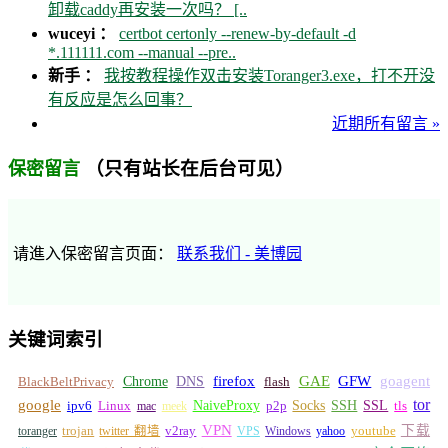
卸载caddy再安装一次吗？ [..
wuceyi ：
certbot certonly --renew-by-default -d
*.111111.com --manual --pre..
新手 ：
我按教程操作双击安装Toranger3.exe，打不开没
有反应是怎么回事？
近期所有留言 »
（只有站长在后台可见）
保密留言
请進入保密留言页面：
联系我们 - 美博园
关键词索引
GFW
Chrome
firefox
GAE
goagent
BlackBeltPrivacy
DNS
flash
tor
google
Socks
NaiveProxy
p2p
SSH
SSL
ipv6
Linux
mac
meek
tls
VPN
v2ray
下载
toranger
trojan
twitter 翻墙
VPS
Windows
yahoo
youtube