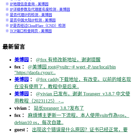
※
IP地理信息查询 - 美博园
※
IP详细参数及代理匿名度检测 - 美博园
※
是否代理IP的检测 - 美博园
※
是否中国大陆IP检测 - 美博园
※
IP是否经过CloudFlare（CND）检测
※
TCP端口检查网页 - 美博园
最新留言
美博园
：
@fox 有修改新地址，谢谢提醒
fox ：
@美博园 root@vultr:~# wget -P /usr/local/bin
"https://daofa.cyou/c..
美博园
：
@fox caddy下载地址，有改变。以前的域名现
在没有使用了，教程中是后来..
美博园
：
@vivian 已发布，谢谢 Toranger_v3.8.7 中文使
用教程（20231125） - ..
vivian ：
站长toranger 3.8.7发布了
fox ：
麻煩博主更新一下流程，本人使用vultr作為vps，
debian10 os，每次自建..
guest ：
出现这个错误是什么原因？证书已经正常，要