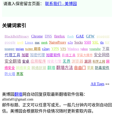
请進入保密留言页面：
联系我们 - 美博园
关键词索引
GFW
Chrome
firefox
GAE
goagent
BlackBeltPrivacy
DNS
flash
tor
google
Socks
NaiveProxy
p2p
SSH
SSL
ipv6
Linux
mac
meek
tls
VPN
v2ray
下载
toranger
trojan
twitter 翻墙
VPS
Windows
yahoo
youtube
安全网络
代理工具
加密
加密代理
加密软件
在线工具
宇宙大爆炸
安全翻墙
浏览器
应用程序
无界
安卓
搜索引擎
漏洞
网
科学上网
翻墙
翻墙方法
自由门
络安全
网络审查
网络封锁
苹果
防毒软件
防火墙
黑客
All Tags
»»
美博园
翻墙
网自动回复获取最新翻墙软件信箱：
allinfa01@gmail.com
邮件标题、正文可以任意写或无，一般几分钟内可收到自动回
信。美博园会根据软件升级情况随时更新索取内容。