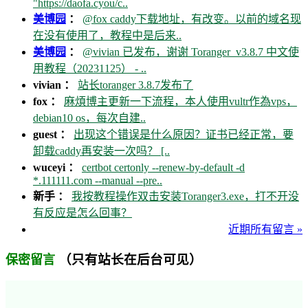
"https://daofa.cyou/c..
美博园
：
@fox caddy下载地址，有改变。以前的域名现
在没有使用了，教程中是后来..
美博园
：
@vivian 已发布，谢谢 Toranger_v3.8.7 中文使
用教程（20231125） - ..
vivian ：
站长toranger 3.8.7发布了
fox ：
麻煩博主更新一下流程，本人使用vultr作為vps，
debian10 os，每次自建..
guest ：
出现这个错误是什么原因？证书已经正常，要
卸载caddy再安装一次吗？ [..
wuceyi ：
certbot certonly --renew-by-default -d
*.111111.com --manual --pre..
新手 ：
我按教程操作双击安装Toranger3.exe，打不开没
有反应是怎么回事？
近期所有留言 »
（只有站长在后台可见）
保密留言