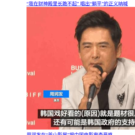
“我在财神殿里长跪不起” 唱出“躺平”的正义呐喊
周润发在“釜山影展”揭中国电影审查严格