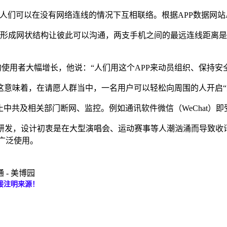
础，让人们可以在没有网络连线的情况下互相联络。根据APP数据网站Appt
装置，形成网状结构让彼此可以沟通，两支手机之间的最远连线距离
证实，香港的使用者大幅增长，他说：“人们用这个APP来动员组织、保
这意味着，在请愿人群当中，一名用户可以轻松向周围的人开启“
止中共及相关部门断网、监控。例如通讯软件微信（WeChat）
）的新创公司团队研发，设计初衷是在大型演唱会、运动赛事等人潮汹涌
中广泛使用。
 - 美博园
接注明来源！