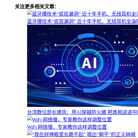
关注更多相关文章：
蓝牙爆技术“底层漏洞” 近十年手机、无线耳机全淪
台湾数位部长唐凤：用AI穿越防火牆 把真相送进中
WiFi 网络慢，专家教你这样调整位置