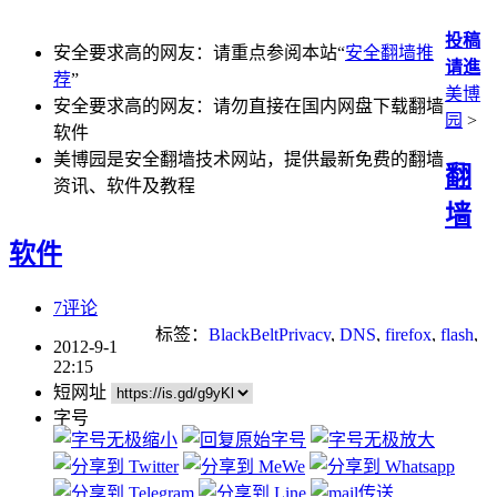
投稿
安全要求高的网友：请重点参阅本站“
安全翻墙推
请進
荐
”
美博
安全要求高的网友：请勿直接在国内网盘下载翻墙
园
>
软件
美博园是安全翻墙技术网站，提供最新免费的翻墙
翻
资讯、软件及教程
墙
软件
7评论
标签：
BlackBeltPrivacy
,
DNS
,
firefox
,
flash
,
2012-9-1
p2p
,
Socks
,
tor
,
无界
,
网络审查
,
翻墙
,
自由
22:15
门
短网址
字号