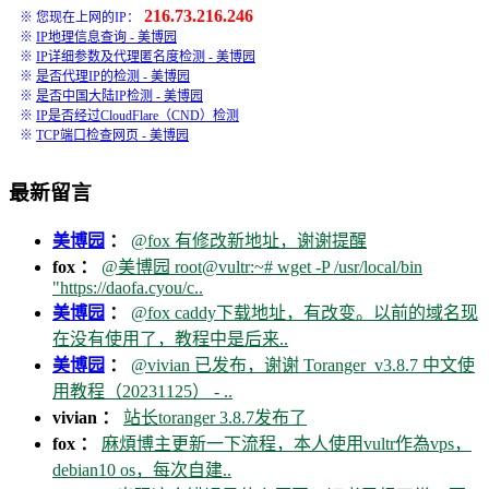
216.73.216.246
※ 您现在上网的IP：
※
IP地理信息查询 - 美博园
※
IP详细参数及代理匿名度检测 - 美博园
※
是否代理IP的检测 - 美博园
※
是否中国大陆IP检测 - 美博园
※
IP是否经过CloudFlare（CND）检测
※
TCP端口检查网页 - 美博园
最新留言
美博园
：
@fox 有修改新地址，谢谢提醒
fox ：
@美博园 root@vultr:~# wget -P /usr/local/bin
"https://daofa.cyou/c..
美博园
：
@fox caddy下载地址，有改变。以前的域名现
在没有使用了，教程中是后来..
美博园
：
@vivian 已发布，谢谢 Toranger_v3.8.7 中文使
用教程（20231125） - ..
vivian ：
站长toranger 3.8.7发布了
fox ：
麻煩博主更新一下流程，本人使用vultr作為vps，
debian10 os，每次自建..