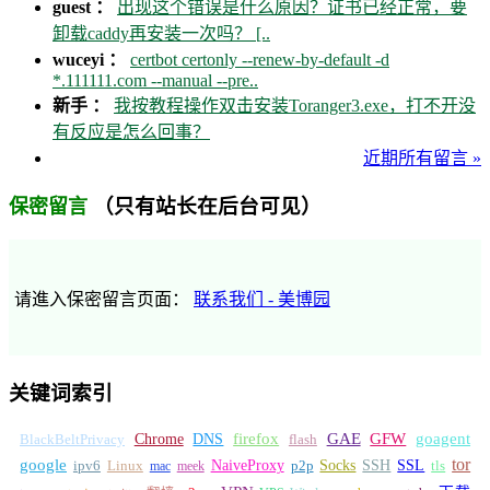
guest ：
出现这个错误是什么原因？证书已经正常，要
卸载caddy再安装一次吗？ [..
wuceyi ：
certbot certonly --renew-by-default -d
*.111111.com --manual --pre..
新手 ：
我按教程操作双击安装Toranger3.exe，打不开没
有反应是怎么回事？
近期所有留言 »
（只有站长在后台可见）
保密留言
请進入保密留言页面：
联系我们 - 美博园
关键词索引
GFW
Chrome
firefox
GAE
goagent
BlackBeltPrivacy
DNS
flash
tor
google
Socks
NaiveProxy
p2p
SSH
SSL
ipv6
Linux
mac
meek
tls