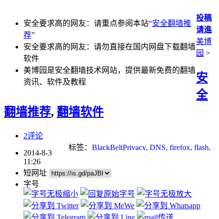
投稿
安全要求高的网友：请重点参阅本站“
安全翻墙推
请進
荐
”
美博
安全要求高的网友：请勿直接在国内网盘下载翻墙
园
>
软件
美博园是安全翻墙技术网站，提供最新免费的翻墙
安
资讯、软件及教程
全
翻墙推荐
,
翻墙软件
2评论
标签：
BlackBeltPrivacy
,
DNS
,
firefox
,
flash
,
2014-8-3
p2p
,
Socks
,
tor
,
无界
,
翻墙
,
自由门
11:26
短网址
字号