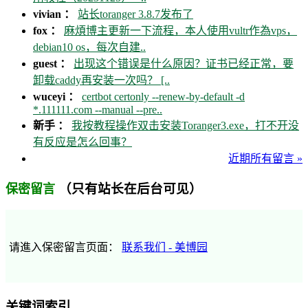
vivian ：
站长toranger 3.8.7发布了
fox ：
麻煩博主更新一下流程，本人使用vultr作為vps，
debian10 os，每次自建..
guest ：
出现这个错误是什么原因？证书已经正常，要
卸载caddy再安装一次吗？ [..
wuceyi ：
certbot certonly --renew-by-default -d
*.111111.com --manual --pre..
新手 ：
我按教程操作双击安装Toranger3.exe，打不开没
有反应是怎么回事？
近期所有留言 »
（只有站长在后台可见）
保密留言
请進入保密留言页面：
联系我们 - 美博园
关键词索引