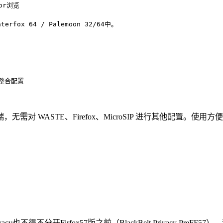
r浏览

erfox 64 / Palemoon 32/64中。

整合配置

WASTE、Firefox、MicroSIP 进行其他配置。使用方
y也不得不分开Firfox57版之前（BlackBelt Privacy PreFF57）