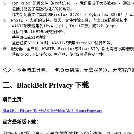
※  Tor xFox 配置文件（Profile） - 我们集成了大多数em - 通过To
    包括并配置了与隐私相关的加载项。

    作为新配置文件集成到Firefox 32/64 / Cyber​​fox 32/64 / Wat
※  WASTE - 友好的支持，聊天、文件传输工具，内含自主防欺骗技术

    WASTE聊天应用到IPv4（ip），Tor（洋葱）或I2P（eep）

    连接到NULLNET知识交换网络。

    共享URL或SIP地址。

    点击任何SIP URL时，WASTE将调用MicroSIP进行呼叫。

※  服务器、客户端、WASTE、Firefox或MicroSIP，都无需进行其他的
    获取xFox，Firefox衍生产品，使用2可提高安全性！

总之：本翻墙工具包，一包负责到底：无需服务器、无需客户端，无需对 
二、BlackBelt Privacy 下载
项目主页：
BlackBelt Privacy-Tor+WASTE+Video VoIP_SourceForge.net
官方最新版下载：
因Firefox57版（含）起与之前版本核心程序改变，BlackBelt Privac