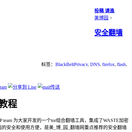
投稿 请進
美博园
>
安全翻墙
标签：
BlackBeltPrivacy
,
DNS
,
firefox
,
flash
,
p2p
,
Socks
,
tor
,
无界
,
翻墙
,
自由门
中文教程
rivacy 是 BBP team 为大家开发的一个tor组合翻墙工具，集成了WASTE加密
的安全和使用方便，是美_博_园_翻墙网重点推荐的安全翻墙