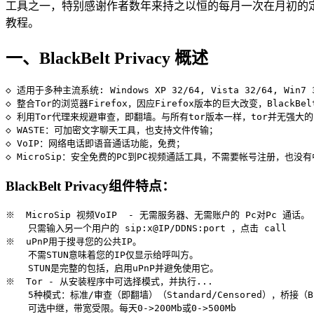
工具之一，特别感谢作者数年来持之以恒的每月一次在月初的定期及
教程。
一、BlackBelt Privacy 概述
◇ 适用于多种主流系统: Windows XP 32/64, Vista 32/64, Win7 32/
◇ 整合Tor的浏览器Firefox，因应Firefox版本的巨大改变，Black
◇ 利用Tor代理来规避审查，即翻墙。与所有tor版本一样，tor并无强大的匿名
◇ WASTE：可加密文字聊天工具，也支持文件传输；

◇ VoIP：网络电话即语音通话功能，免费；

BlackBelt Privacy组件特点：
※  MicroSip 视频VoIP  - 无需服务器、无需账户的 Pc对Pc 通话。

    只需输入另一个用户的 sip:x@IP/DDNS:port ，点击 call 

※  uPnP用于搜寻您的公共IP。

    不需STUN意味着您的IP仅显示给呼叫方。

    STUN是完整的包括，启用uPnP并避免使用它。

※  Tor - 从安装程序中可选择模式，并执行...

    5种模式：标准/审查（即翻墙）（Standard/Censored），桥接（B
    可选中继，带宽受限。每天0->200Mb或0->500Mb
