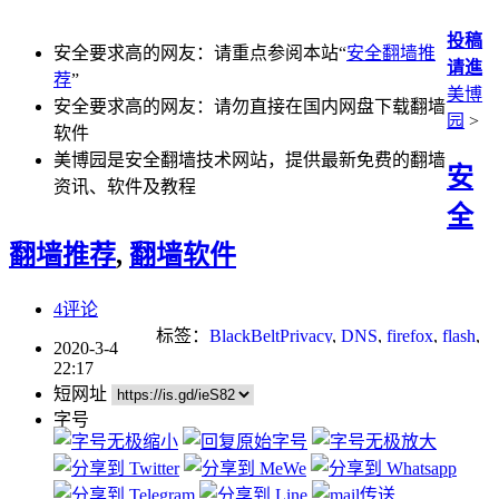
投稿
安全要求高的网友：请重点参阅本站“
安全翻墙推
请進
荐
”
美博
安全要求高的网友：请勿直接在国内网盘下载翻墙
园
>
软件
美博园是安全翻墙技术网站，提供最新免费的翻墙
安
资讯、软件及教程
全
翻墙推荐
,
翻墙软件
4评论
标签：
BlackBeltPrivacy
,
DNS
,
firefox
,
flash
,
2020-3-4
p2p
,
Socks
,
tor
,
无界
,
翻墙
,
自由门
22:17
短网址
字号