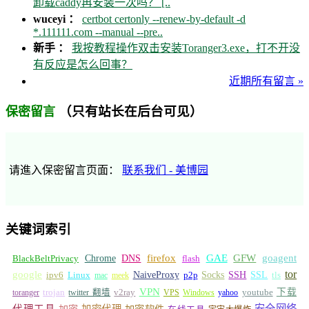
卸载caddy再安装一次吗？ [..
wuceyi ：
certbot certonly --renew-by-default -d
*.111111.com --manual --pre..
新手 ：
我按教程操作双击安装Toranger3.exe，打不开没
有反应是怎么回事？
近期所有留言 »
（只有站长在后台可见）
保密留言
请進入保密留言页面：
联系我们 - 美博园
关键词索引
GFW
Chrome
firefox
GAE
goagent
BlackBeltPrivacy
DNS
flash
tor
google
Socks
NaiveProxy
p2p
SSH
SSL
ipv6
Linux
mac
meek
tls
VPN
v2ray
下载
toranger
trojan
twitter 翻墙
VPS
Windows
yahoo
youtube
安全网络