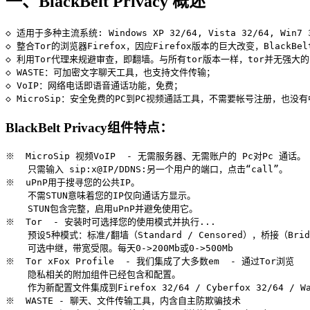
一、BlackBelt Privacy 概述
◇ 适用于多种主流系统: Windows XP 32/64, Vista 32/64, Win7 32/
◇ 整合Tor的浏览器Firefox，因应Firefox版本的巨大改变，Black
◇ 利用Tor代理来规避审查，即翻墙。与所有tor版本一样，tor并无强大的匿名
◇ WASTE：可加密文字聊天工具，也支持文件传输；

◇ VoIP：网络电话即语音通话功能，免费；

BlackBelt Privacy组件特点：
※  MicroSip 视频VoIP  - 无需服务器、无需账户的 Pc对Pc 通话。

    只需输入 sip:x@IP/DDNS:另一个用户的端口，点击“call”。

※  uPnP用于搜寻您的公共IP。

    不需STUN意味着您的IP仅向通话方显示。

    STUN包含完整，启用uPnP并避免使用它。

※  Tor  - 安装时可选择您的使用模式并执行...

    预设5种模式：标准/翻墙（Standard / Censored），桥接（Bri
    可选中继，带宽受限。每天0->200Mb或0->500Mb

※  Tor xFox Profile  - 我们集成了大多数em  - 通过Tor浏览

    隐私相关的附加组件已经包含和配置。

    作为新配置文件集成到Firefox 32/64 / Cyber​​fox 32/64 / Wat
※  WASTE - 聊天、文件传输工具，内含自主防欺骗技术
