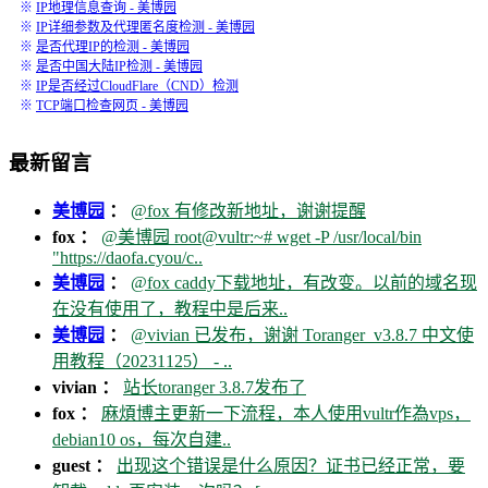
※
IP地理信息查询 - 美博园
※
IP详细参数及代理匿名度检测 - 美博园
※
是否代理IP的检测 - 美博园
※
是否中国大陆IP检测 - 美博园
※
IP是否经过CloudFlare（CND）检测
※
TCP端口检查网页 - 美博园
最新留言
美博园
：
@fox 有修改新地址，谢谢提醒
fox ：
@美博园 root@vultr:~# wget -P /usr/local/bin
"https://daofa.cyou/c..
美博园
：
@fox caddy下载地址，有改变。以前的域名现
在没有使用了，教程中是后来..
美博园
：
@vivian 已发布，谢谢 Toranger_v3.8.7 中文使
用教程（20231125） - ..
vivian ：
站长toranger 3.8.7发布了
fox ：
麻煩博主更新一下流程，本人使用vultr作為vps，
debian10 os，每次自建..
guest ：
出现这个错误是什么原因？证书已经正常，要