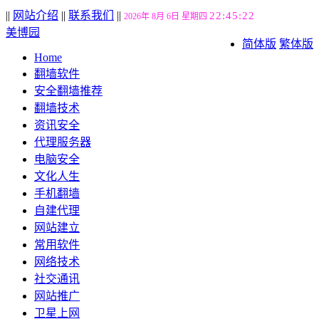
||
网站介绍
||
联系我们
||
22:45:23
2026年 8月 6日 星期四
美博园
简体版
繁体版
Home
翻墙软件
安全翻墙推荐
翻墙技术
资讯安全
代理服务器
电脑安全
文化人生
手机翻墙
自建代理
网站建立
常用软件
网络技术
社交通讯
网站推广
卫星上网