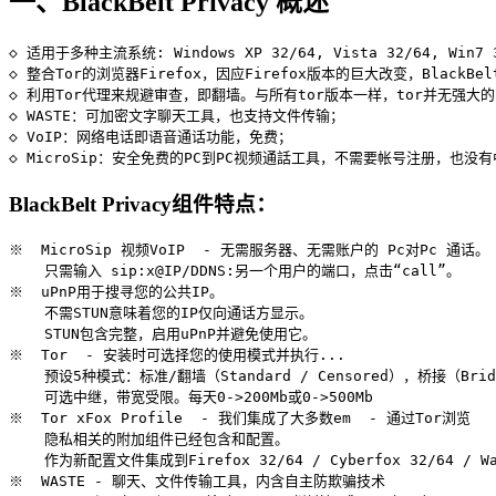
一、BlackBelt Privacy 概述
◇ 适用于多种主流系统: Windows XP 32/64, Vista 32/64, Win7 32/
◇ 整合Tor的浏览器Firefox，因应Firefox版本的巨大改变，Black
◇ 利用Tor代理来规避审查，即翻墙。与所有tor版本一样，tor并无强大的匿名
◇ WASTE：可加密文字聊天工具，也支持文件传输；

◇ VoIP：网络电话即语音通话功能，免费；

BlackBelt Privacy组件特点：
※  MicroSip 视频VoIP  - 无需服务器、无需账户的 Pc对Pc 通话。

    只需输入 sip:x@IP/DDNS:另一个用户的端口，点击“call”。

※  uPnP用于搜寻您的公共IP。

    不需STUN意味着您的IP仅向通话方显示。

    STUN包含完整，启用uPnP并避免使用它。

※  Tor  - 安装时可选择您的使用模式并执行...

    预设5种模式：标准/翻墙（Standard / Censored），桥接（Bri
    可选中继，带宽受限。每天0->200Mb或0->500Mb

※  Tor xFox Profile  - 我们集成了大多数em  - 通过Tor浏览

    隐私相关的附加组件已经包含和配置。

    作为新配置文件集成到Firefox 32/64 / Cyber​​fox 32/64 / Wat
※  WASTE - 聊天、文件传输工具，内含自主防欺骗技术
