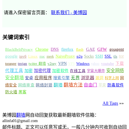
请進入保密留言页面：
联系我们 - 美博园
关键词索引
GFW
Chrome
firefox
GAE
goagent
BlackBeltPrivacy
DNS
flash
tor
google
Socks
NaiveProxy
p2p
SSH
SSL
ipv6
Linux
mac
meek
tls
VPN
v2ray
下载
toranger
trojan
twitter 翻墙
VPS
Windows
yahoo
youtube
安全网络
代理工具
加密
加密代理
加密软件
在线工具
宇宙大爆炸
安全翻墙
浏览器
应用程序
无界
安卓
搜索引擎
漏洞
网
科学上网
翻墙
翻墙方法
自由门
络安全
网络审查
网络封锁
苹果
防毒软件
防火墙
黑客
All Tags
»»
美博园
翻墙
网自动回复获取最新翻墙软件信箱：
allinfa01@gmail.com
邮件标题、正文可以任意写或无，一般几分钟内可收到自动回