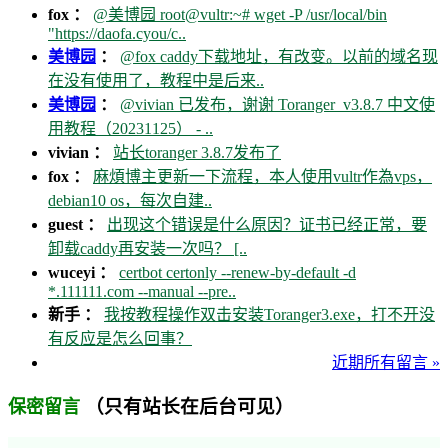
fox ：
@美博园 root@vultr:~# wget -P /usr/local/bin
"https://daofa.cyou/c..
美博园
：
@fox caddy下载地址，有改变。以前的域名现
在没有使用了，教程中是后来..
美博园
：
@vivian 已发布，谢谢 Toranger_v3.8.7 中文使
用教程（20231125） - ..
vivian ：
站长toranger 3.8.7发布了
fox ：
麻煩博主更新一下流程，本人使用vultr作為vps，
debian10 os，每次自建..
guest ：
出现这个错误是什么原因？证书已经正常，要
卸载caddy再安装一次吗？ [..
wuceyi ：
certbot certonly --renew-by-default -d
*.111111.com --manual --pre..
新手 ：
我按教程操作双击安装Toranger3.exe，打不开没
有反应是怎么回事？
近期所有留言 »
（只有站长在后台可见）
保密留言