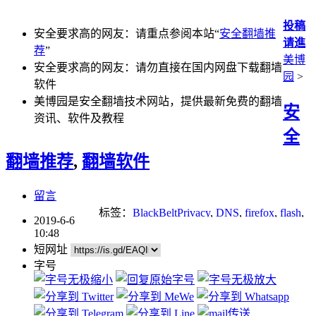
投稿
安全要求高的网友：请重点参阅本站“
安全翻墙推
请進
荐
”
美博
安全要求高的网友：请勿直接在国内网盘下载翻墙
园
>
软件
美博园是安全翻墙技术网站，提供最新免费的翻墙
安
资讯、软件及教程
全
翻墙推荐
,
翻墙软件
留言
标签：
BlackBeltPrivacy
,
DNS
,
firefox
,
flash
,
2019-6-6
p2p
,
Socks
,
tor
,
无界
,
翻墙
,
自由门
10:48
短网址
字号